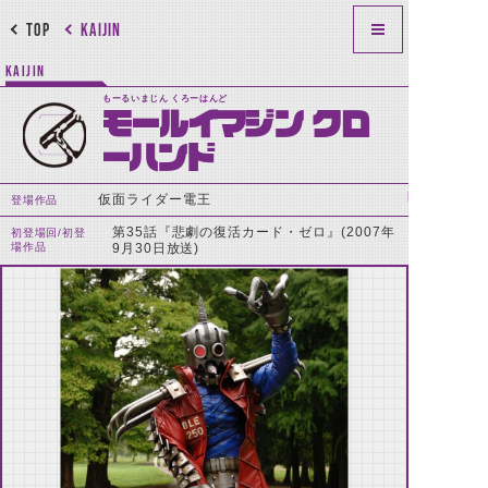
TOP
KAIJIN
KAIJIN
もーるいまじん くろーはんど
モールイマジン クロ
ーハンド
仮面ライダー電王
登場作品
第35話『悲劇の復活カード・ゼロ』(2007年
初登場回/初登
場作品
9月30日放送)