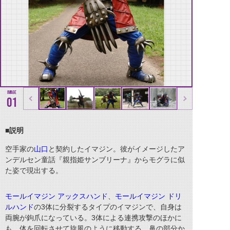
01
■説明
空手家の
山口
と契約したイマジン。彼がイメージしたア
ンデルセン童話『親指姫サンブリーナ』からモグラに似
た姿で現出する。
モールイマジン アックスハンド
、
モールイマジン ドリ
ルハンド
の3体に分裂するタイプのイマジンで、自身は
両腕が鉤爪になっている。3体による連携攻撃のほかに
も、体を回転させて旋風のように移動する、鼻の部分か