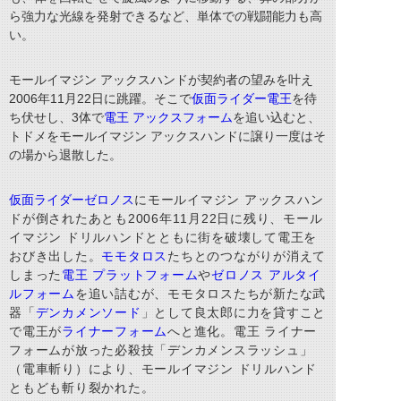
ら強力な光線を発射できるなど、単体での戦闘能力も高
い。
モールイマジン アックスハンドが契約者の望みを叶え
2006年11月22日に跳躍。そこで
仮面ライダー電王
を待
ち伏せし、3体で
電王 アックスフォーム
を追い込むと、
トドメをモールイマジン アックスハンドに譲り一度はそ
の場から退散した。
仮面ライダーゼロノス
にモールイマジン アックスハン
ドが倒されたあとも2006年11月22日に残り、モール
イマジン ドリルハンドとともに街を破壊して電王を
おびき出した。
モモタロス
たちとのつながりが消えて
しまった
電王 プラットフォーム
や
ゼロノス アルタイ
ルフォーム
を追い詰むが、モモタロスたちが新たな武
器「
デンカメンソード
」として良太郎に力を貸すこと
で電王が
ライナーフォーム
へと進化。電王 ライナー
フォームが放った必殺技「デンカメンスラッシュ」
（電車斬り）により、モールイマジン ドリルハンド
ともども斬り裂かれた。