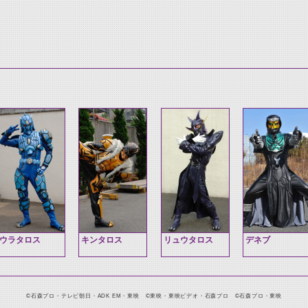
ウラタロス
キンタロス
リュウタロス
デネブ
©石森プロ・テレビ朝日・ADK EM・東映 ©東映・東映ビデオ・石森プロ ©石森プロ・東映