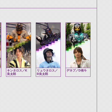
キンタロス／K
リュウタロス／
デネブ／D侑斗
良太郎
R良太郎