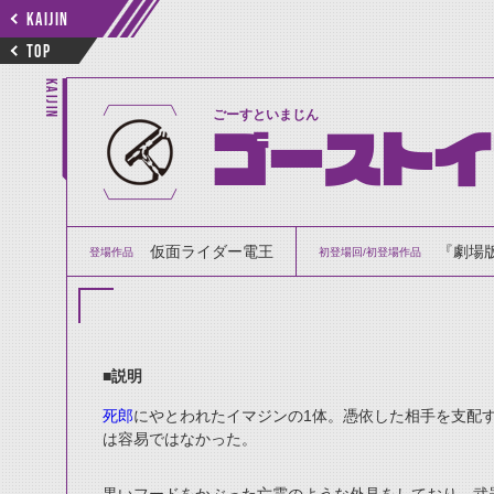
KAIJIN
TOP
KAIJIN
ごーすといまじん
ゴースト
仮面ライダー電王
『劇場版
登場作品
初登場回/初登場作品
■説明
死郎
にやとわれたイマジンの1体。憑依した相手を支配
は容易ではなかった。