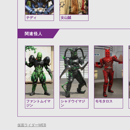
テディ
女山賊
関連怪人
ファントムイマ
シャドウイマジ
モモタロス
ジン
ン
仮面ライダーWEB