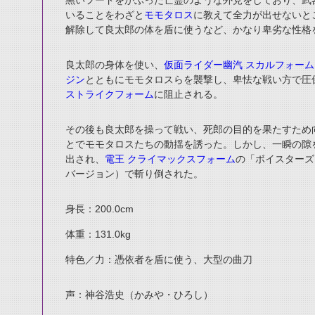
黒いフードをかぶった亡霊のような外見をしており、武
いることをわざと
モモタロス
に教えて全力が出せないと
解除して良太郎の体を盾に使うなど、かなり卑劣な性格
良太郎の身体を使い、
仮面ライダー幽汽 スカルフォーム
ジン
とともにモモタロスらを襲撃し、卑怯な戦い方で圧
ストライクフォーム
に阻止される。
その後も良太郎を操って戦い、死郎の目的を果たすため
とでモモタロスたちの動揺を誘った。しかし、一瞬の隙
出され、
電王 クライマックスフォーム
の「ボイスターズ
バージョン）で斬り倒された。
身長：200.0cm
体重：131.0kg
特色／力：憑依者を盾に使う、大型の曲刀
声：神谷浩史（かみや・ひろし）