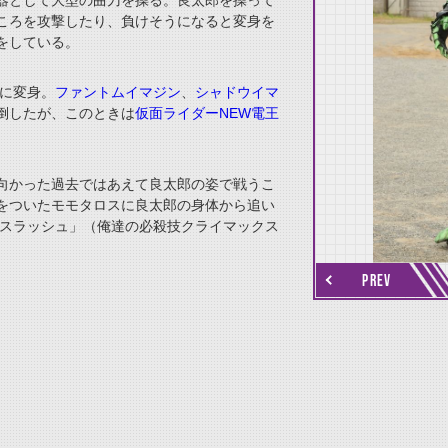
器として大型の曲刀を操る。良太郎を操って
ころを攻撃したり、負けそうになると変身を
をしている。
に変身。
ファントムイマジン
、
シャドウイマ
倒したが、このときは
仮面ライダーNEW電王
向かった過去ではあえて良太郎の姿で戦うこ
をついたモモタロスに良太郎の身体から追い
thumbnail Next
スラッシュ」（俺達の必殺技クライマックス
PREV