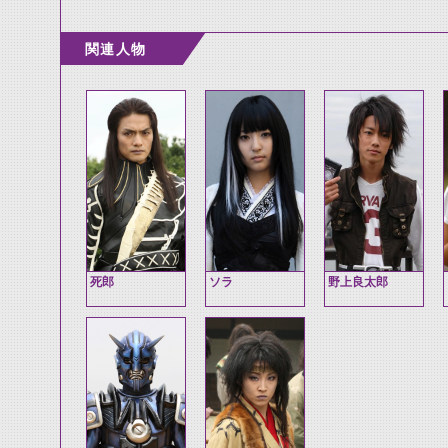
関連人物
死郎
ソラ
野上良太郎