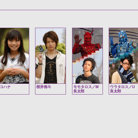
コハナ
桜井侑斗
モモタロス／M
ウラタロス／U
良太郎
良太郎