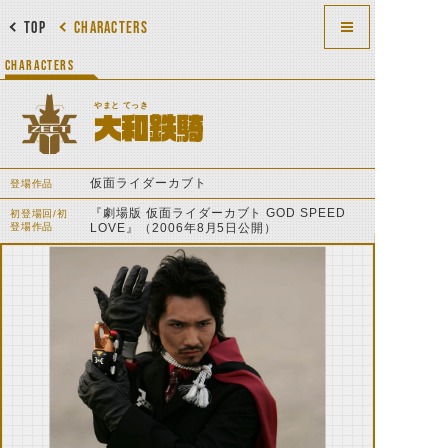
TOP
CHARACTERS
CHARACTERS
やまと てっき
大和鉄騎
仮面ライダーカブト
登場作品
『劇場版 仮面ライダーカブト GOD SPEED
初登場回/初
登場作品
LOVE』（2006年8月5日公開）