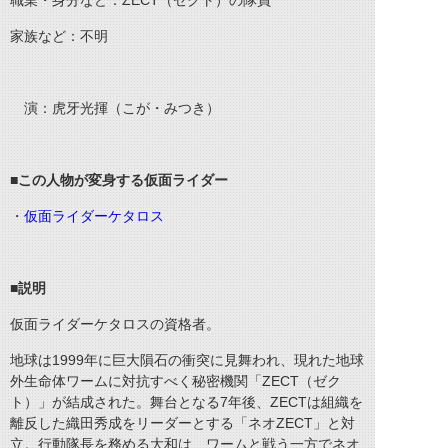
職業・身分など：ZECT（ゼクト）の隊員
家族など：不明
演：虎牙光揮（こが・みつき）
■この人物が変身する仮面ライダー
・
仮面ライダーケタロス
■
説明
仮面ライダーケタロスの資格者。
地球は1999年に巨大隕石の衝突に見舞われ、現れた地球
外生命体ワームに対抗すべく秘密機関「ZECT（ゼク
ト）」が結成された。舞台となる7年後、ZECTは組織を
離反した織田秀成をリーダーとする「ネオZECT」と対
立。行動隊長を務める大和は、ワームと戦う一方でネオ