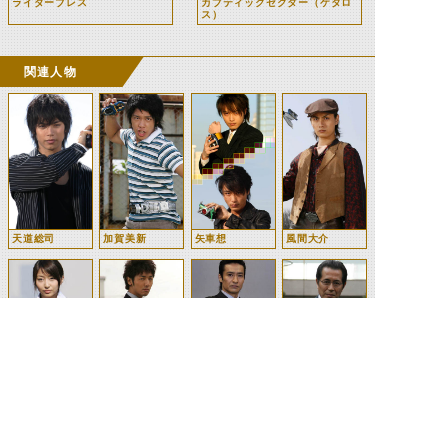
ライダーブレス
カブティックゼクター（ケタロ
ス）
関連人物
天道総司
加賀美新
矢車想
風間大介
岬祐月
三島正人
田所修一
加賀美陸