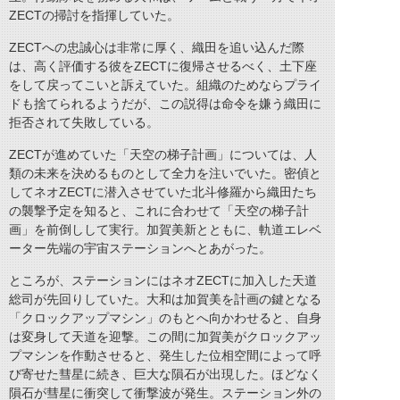
ZECTの掃討を指揮していた。
ZECTへの忠誠心は非常に厚く、織田を追い込んだ際
は、高く評価する彼をZECTに復帰させるべく、土下座
をして戻ってこいと訴えていた。組織のためならプライ
ドも捨てられるようだが、この説得は命令を嫌う織田に
拒否されて失敗している。
ZECTが進めていた「天空の梯子計画」については、人
類の未来を決めるものとして全力を注いでいた。密偵と
してネオZECTに潜入させていた北斗修羅から織田たち
の襲撃予定を知ると、これに合わせて「天空の梯子計
画」を前倒しして実行。加賀美新とともに、軌道エレベ
ーター先端の宇宙ステーションへとあがった。
ところが、ステーションにはネオZECTに加入した天道
総司が先回りしていた。大和は加賀美を計画の鍵となる
「クロックアップマシン」のもとへ向かわせると、自身
は変身して天道を迎撃。この間に加賀美がクロックアッ
プマシンを作動させると、発生した位相空間によって呼
び寄せた彗星に続き、巨大な隕石が出現した。ほどなく
隕石が彗星に衝突して衝撃波が発生。ステーション外の