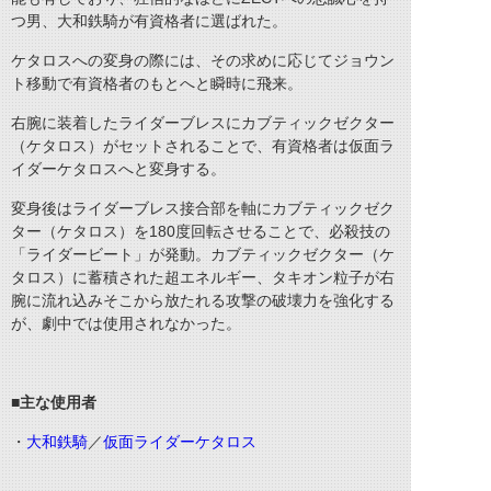
つ男、大和鉄騎が有資格者に選ばれた。
ケタロスへの変身の際には、その求めに応じてジョウン
ト移動で有資格者のもとへと瞬時に飛来。
右腕に装着したライダーブレスにカブティックゼクター
（ケタロス）がセットされることで、有資格者は仮面ラ
イダーケタロスへと変身する。
変身後はライダーブレス接合部を軸にカブティックゼク
ター（ケタロス）を180度回転させることで、必殺技の
「ライダービート」が発動。カブティックゼクター（ケ
タロス）に蓄積された超エネルギー、タキオン粒子が右
腕に流れ込みそこから放たれる攻撃の破壊力を強化する
が、劇中では使用されなかった。
■主な使用者
・
大和鉄騎
／
仮面ライダーケタロス