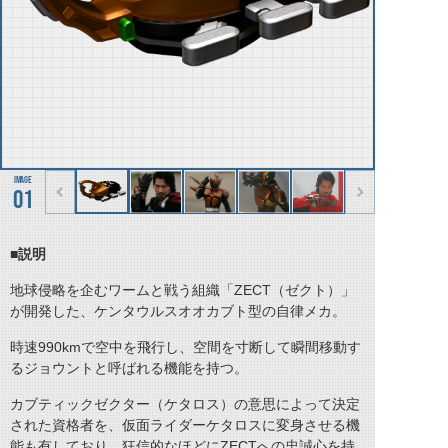
01
■説明
地球侵略を企むワームと戦う組織「ZECT（ゼクト）」
が開発した、ケンタウルスオオカブト型の自律メカ。
時速990kmで空中を飛行し、空間を寸断して瞬間移動す
るジョウントと呼ばれる機能を持つ。
カブティックゼクター（ケタロス）の意思によって決定
された資格者を、仮面ライダーケタロスに変身させる機
能も有しており、狂信的なほどにZECTへの忠誠心を持