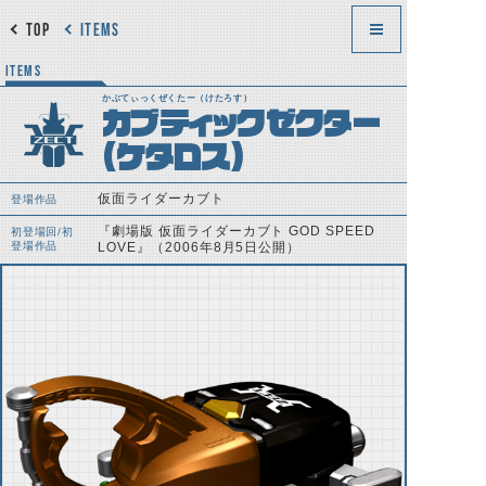
TOP
ITEMS
ITEMS
かぶてぃっくぜくたー（けたろす）
カブティックゼクター
（ケタロス）
仮面ライダーカブト
登場作品
『劇場版 仮面ライダーカブト GOD SPEED
初登場回/初
登場作品
LOVE』（2006年8月5日公開）