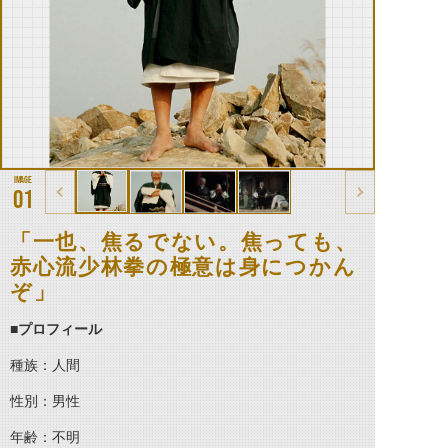
01
「一也、焦るでない。焦っても、
赤心流少林拳の極意は身につかん
ぞ」
■プロフィール
種族：人間
性別：男性
年齢：不明