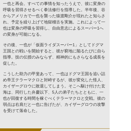
一也と再会。すべての事情を知ったうえで、彼に変身の
呼吸を習得させるべく拳法修行を指導した。半年後、谷
からアメリカで一也を襲った猿渡剛介が現れたと知らさ
れ、予定を繰り上げて地獄稽古を実施。これによって一
也は変身の呼吸を習得し、自由意志によるスーパー1へ
の変身が可能になる。
その後、一也が「仮面ライダスーパー1」としてドグマ
王国との戦いを開始すると、彼が窮地に陥るたびに自ら
指導。技の伝授のみならず、精神的にもさらなる成長を
促した。
こうした助力の甲斐あって、一也はドグマ王国を追い詰
め帝王テラーマクロと対峙するが、彼が変化した怪人、
カイザーグロウに敗退してしまう。そこへ駆け付けた玄
海は、同行した弁慶以下、5人の弟子たちとともに、一
也が回復する時間を稼ぐべくテラーマクロと交戦。彼の
弱点は右肩だと一也に告げたが、カイザーグロウの攻撃
を受けて落命した。