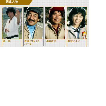
関連人物
沖一也
谷源次郎（スー
小塚政夫
草波ハルミ
パー1）
草波良
弁慶
帝王テラーマク
メガール将軍
ロ
©石森プロ・テレビ朝日・ADK EM・東映 ©東映・東映ビデオ・石森プロ ©石森プロ・東映