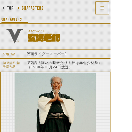
TOP
CHARACTERS
CHARACTERS
げんかいろうし
玄海老師
仮面ライダースーパー1
登場作品
第2話『闘いの時来たり！技は赤心少林拳』
初登場回/初
登場作品
（1980年10月24日放送）