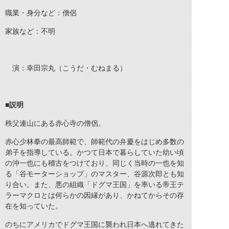
職業・身分など：僧侶
家族など：不明
演：幸田宗丸（こうだ・むねまる）
■説明
秩父連山にある赤心寺の僧侶。
赤心少林拳の最高師範で、師範代の弁慶をはじめ多数の
弟子を指導している。かつて日本で暮らしていた幼い頃
の沖一也にも稽古をつけており、同じく当時の一也を知
る「谷モーターショップ」のマスター、谷源次郎とも知
り合い。また、悪の組織「ドグマ王国」を率いる帝王テ
ラーマクロとは何らかの因縁があり、かねてからその存
在を知っていた。
のちにアメリカでドグマ王国に襲われ日本へ逃れてきた