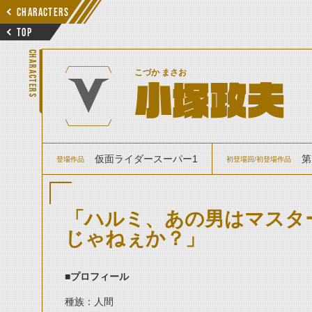
CHARACTERS
TOP
CHARACTERS
こづか まさお
小塚政夫
仮面ライダースーパー1
第
登場作品
初登場回/初登場作品
「ハルミ、あの男はマスタ
じゃねぇか？」
■プロフィール
種族：人間