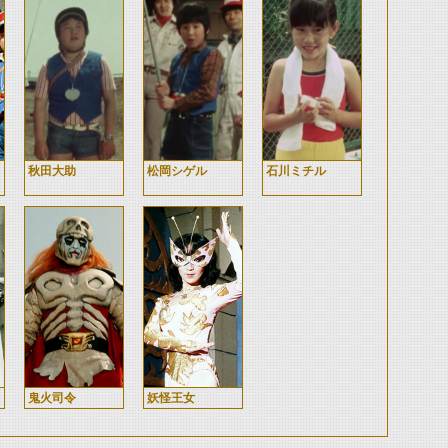
秋田大助
松岡シゲル
石川ミチル
鬼火司令
妖怪王女