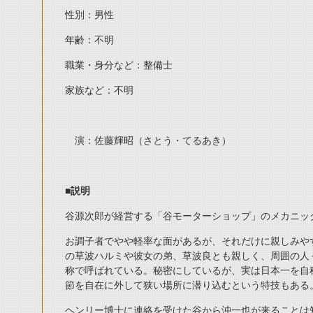
性別：男性
年齢：不明
職業・身分など：整備士
家族など：不明
演：佐藤輝昭（さとう・てるあき）
■説明
谷源次郎が経営する「谷モーターショップ」のメカニッ
お調子者でやや軽率な面があるが、それだけに親しみや
の草波ハルミや彼女の弟、草波良とも親しく、周囲の人
称で呼ばれている。秘密にしているが、実は日本一を自
節を自在に外して狭い場所に潜り込むという特技もある
ヘンリー博士に連絡を受けた谷から沖一也が来ることは