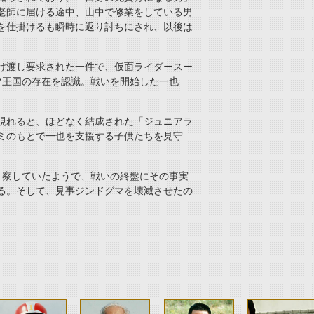
老師に届ける途中、山中で修業をしている男
を仕掛けるも瞬時に返り討ちにされ、以後は
け渡し要求された一件で、仮面ライダースー
マ王国の存在を認識。戦いを開始した一也
現れると、ほどなく結成された「ジュニアラ
ミのもとで一也を支援する子供たちを見守
々察していたようで、戦いの終盤にその事実
る。そして、見事ジンドグマを壊滅させたの