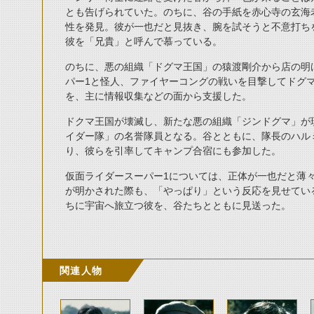
とも告げられていた。のちに、谷の手紙を赤心寺の玄海
性を発見。彼が一也だと見抜き、腕を試そうと不意打ち
彼を「兄貴」と呼んで慕っている。
のちに、悪の組織「ドグマ王国」の猿渡剛介から店の明
パー1と怪人、ファイヤーコングの戦いを目撃してドグ
を、主に情報収集などの面から支援した。
ドクマ王国が壊滅し、新たな悪の組織「ジンドグマ」が
イダー隊」の名誉隊員となる。谷とともに、隊長のハル
り、彼らを引率してキャンプ合宿にも参加した。
仮面ライダースーパー1については、正体が一也だと薄
が明かされた際も、「やっぱり」という反応を見せてい
ちに宇宙へ旅立つ彼を、谷たちとともに見送った。
関連人物