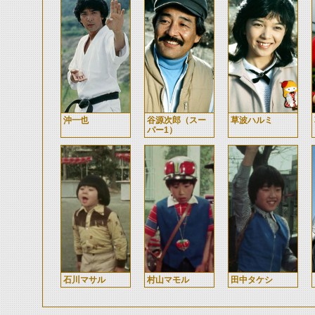
沖一也
谷源次郎（スー
草波ハルミ
パー1）
石川マサル
村山マモル
田中タケシ