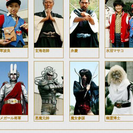
草波良
玄海老師
弁慶
水沼マサコ
メガール将軍
悪魔元帥
魔女参謀
幽霊博士