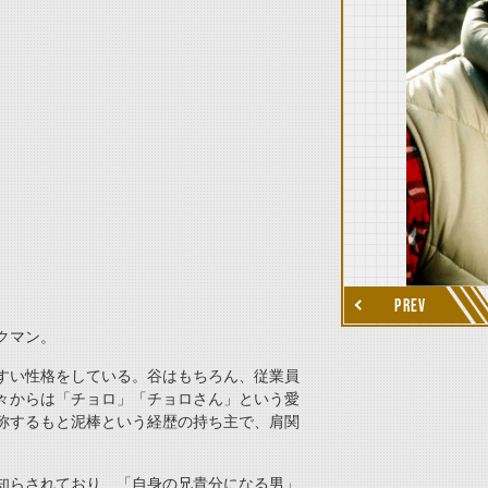
thumbnail Next
PREV
クマン。
すい性格をしている。谷はもちろん、従業員
々からは「チョロ」「チョロさん」という愛
称するもと泥棒という経歴の持ち主で、肩関
。
知らされており、「自身の兄貴分になる男」