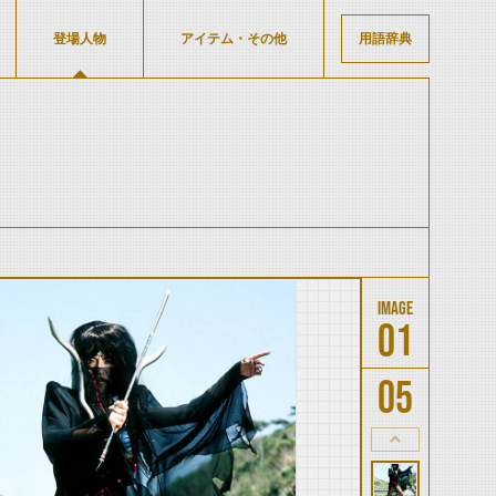
登場人物
アイテム・その他
用語辞典
）
01
05