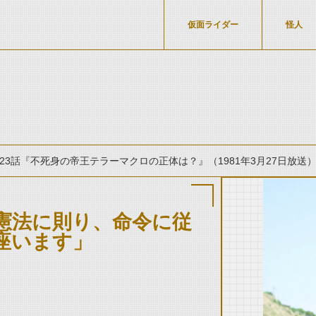
仮面ライダー
怪人
23話『不死身の帝王テラーマクロの正体は？』（1981年3月27日放送
憲法に則り、命令に従
座います」
thumbnail Prev