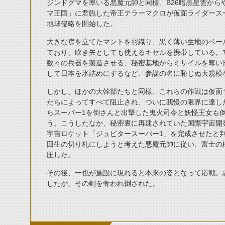
ジンドグマを率いる悪魔元帥と同様、B26暗黒星雲から
マ王国」に君臨した帝王テラーマクロが仮面ライダース
地球侵略を開始した。
大きな襟を立てたマントを羽織り、黒く薄い生地のベー
ており、吹き矢としても使えるキセルを携帯している。
数々の兵器を製造させる、秘密基地からミサイルを奪い
して日本を氷詰めにするなど、参謀の名に恥じぬ大規模
しかし、ほかの大幹部たちと同様、これらの作戦は仮面
たちによってすべて阻止され、ついに我慢の限界に達し
らスーパー1を倒さんと出撃した鬼火司令と妖怪王女も
う。こうしたなか、秘密裏に再建されていた国際宇宙開
宇宙ロケット「ジュピタースーパー1」を完成させたと
回生の切り札にしようと考えた悪魔元帥に従い、富士の
圧した。
その後、一也が施設に現れると本来の姿となって応戦。
したが、その剣を奪われ倒された。