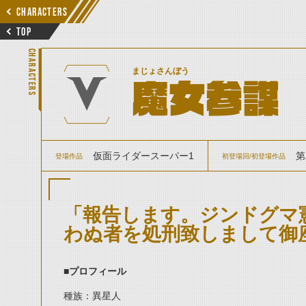
CHARACTERS
TOP
CHARACTERS
まじょさんぼう
魔女参謀
仮面ライダースーパー1
第
登場作品
初登場回/初登場作品
「報告します。ジンドグマ
わぬ者を処刑致しまして御
■プロフィール
種族：異星人