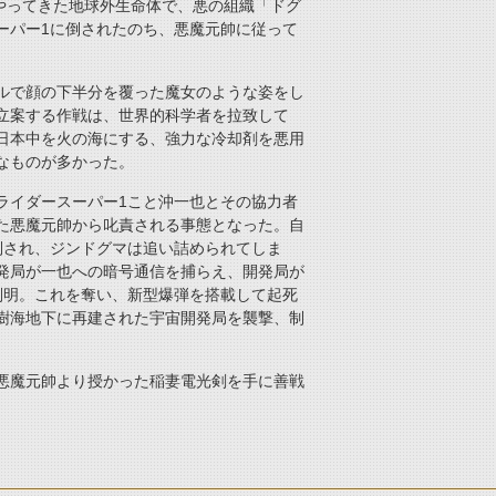
やってきた地球外生命体で、悪の組織「ドグ
ーパー1に倒されたのち、悪魔元帥に従って
ルで顔の下半分を覆った魔女のような姿をし
立案する作戦は、世界的科学者を拉致して
日本中を火の海にする、強力な冷却剤を悪用
なものが多かった。
ライダースーパー1こと沖一也とその協力者
た悪魔元帥から叱責される事態となった。自
倒され、ジンドグマは追い詰められてしま
発局が一也への暗号通信を捕らえ、開発局が
判明。これを奪い、新型爆弾を搭載して起死
樹海地下に再建された宇宙開発局を襲撃、制
悪魔元帥より授かった稲妻電光剣を手に善戦