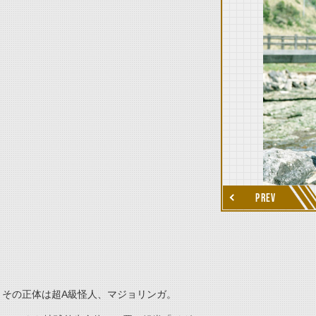
thumbnail Next
PREV
、その正体は超A級怪人、マジョリンガ。