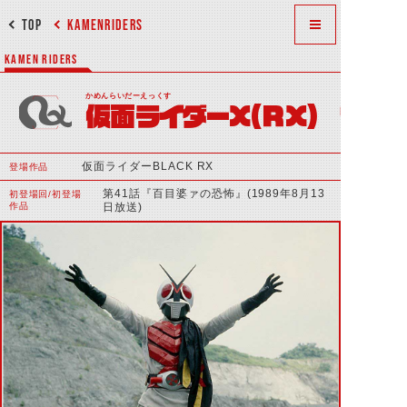
TOP
KAMENRIDERS
KAMEN RIDERS
かめんらいだーえっくす
仮面ライダーX（RX）
仮面ライダーBLACK RX
登場作品
第41話『百目婆ァの恐怖』(1989年8月13
初登場回/初登場
作品
日放送)