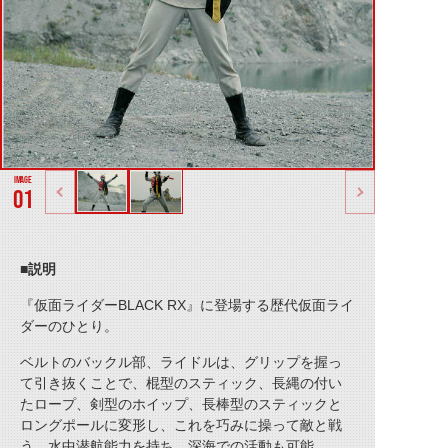
01
■説明
『仮面ライダーBLACK RX』に登場する歴代仮面ライ
ダーのひとり。
ベルトのバックル部、ライドルは、グリップを握っ
て引き抜くことで、棍型のスティック、長縄の付い
たロープ、剣型のホイップ、長棒型のスティックと
ロングポールに変形し、これを巧みに操って敵と戦
う。水中潜航能力を持ち、深海での活動も可能。