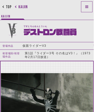
TOP
KAIJIN
KAIJIN
ですとろんせんとういん
デストロン戦闘員
仮面ライダーV3
登場作品
第1話『ライダー3号 その名はV3！』（1973
初登場回/初登
場作品
年2月17日放送）