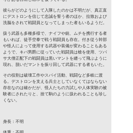
彼らがどのようにして入隊したのかは不明だが、真正直
にデストロンを信じて忠誠を誓う者のほか、拉致および
洗脳をされて戦闘員となってしまった者もいるようだ。
扱う武器も多種多様で、ナイフや銃、ムチを携行する者
もいれば、徒手空拳で戦う戦闘員も存在。付き従う幹部
や怪人によって使用する武器や装備が変わることもある
ようで、キバ男爵に従っていた戦闘員は槍を使用、ツバ
サ大僧正配下の戦闘員は黒いマントを纏って飛ぶように
現れ、脱いだマントを振り回して武器にする者もいた。
その役割は破壊工作やスパイ活動、戦闘など多岐に渡
る。デストロンを支える兵士としていなくてはならない
存在なのは確かだが、怪人たちの力試しや人体実験の被
験者にされたりと、捨て駒のように扱われることも珍し
くない。
身長：不明
体重：不明