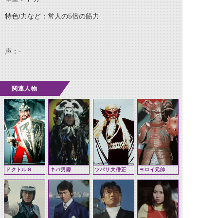
特色/力など：常人の5倍の筋力
声：-
関連人物
ドクトルＧ
キバ男爵
ツバサ大僧正
ヨロイ元帥