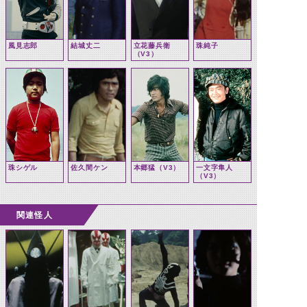
風見志郎
結城丈二
立花藤兵衛
珠純子
（V3）
珠シゲル
佐久間ケン
本郷猛（V3）
一文字隼人
（V3）
関連怪人