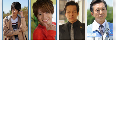
桐生戦兎
万丈龍我
伊能賢剛
葛城忍
葛城巧
石動惣一(エボ
赤羽(大山勝)
青羽(相河修也)
ルト)