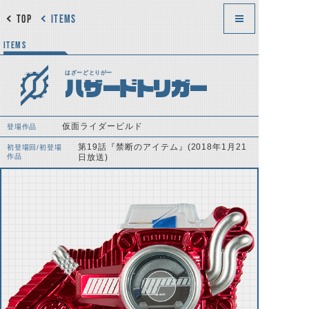
TOP
ITEMS
ITEMS
はざーどとりがー
ハザードトリガー
仮面ライダービルド
登場作品
第19話『禁断のアイテム』(2018年1月21
初登場回/初登場
作品
日放送)