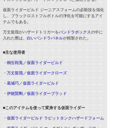
仮面ライダービルド ジーニアスフォームの必殺技を強化
し、ブラックロストフルボトルの浄化を可能にするアイ
テムでもある。
万丈龍我がハザードトリガーを
パンドラボックス
の中に
入れた際は、
白いパンドラパネル
が精製された。
■主な使用者
・
桐生戦兎
／
仮面ライダービルド
・
万丈龍我
／
仮面ライダークローズ
・
葛城巧
／
仮面ライダービルド
・
伊能賢剛
／
仮面ライダーブラッド
■このアイテムを使って変身する仮面ライダー
・
仮面ライダービルド ラビットタンクハザードフォーム