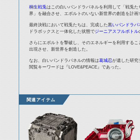
桐生戦兎
はこの白いパンドラパネルを利用して「戦兎た
界」を融合させ、エボルトのいない新世界の創造を計画
最終決戦において戦兎たちは、完成した
黒いパンドラパ
ドラボックスと一体化した状態で
ジーニアスフルボトル
さらにエボルトを撃破し、そのエネルギーを利用するこ
出現させ、新世界を創造した。
なお、白いパンドラパネルの情報は
葛城忍
が遺した研究
閲覧キーワードは『LOVE&PEACE』であった。
関連アイテム