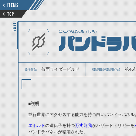
ITEMS
TOP
ITEMS
ぱんどらぱねる（しろ）
パンドラパ
仮面ライダービルド
第46
登場作品
初登場回/初登場作品
■説明
並行世界にアクセスする能力を持つ白いパンドラパネル
エボルト
の遺伝子を持つ
万丈龍我
がハザードトリガーを
パンドラパネルが精製された。