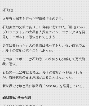
[石動惣一]
火星有人探査を行った宇宙飛行士の男性。
石動美空の父親であり、10年前に行われた「極(きわみ)
プロジェクト」の火星有人探査でパンドラボックスを発
見し、エボルトに憑依されてしまう。
身体は奪われたものの意識は残っており、強い自我でエ
ボルトの支配に抗うこともあった。
その後、エボルトは石動惣一の身体から分離して万丈龍
我に憑依。
石動惣一は10年に渡るエボルトの支配から解放される
が、昏睡状態のまま意識が戻ることはなかった。
新世界では娘と共に喫茶店「nascita」を経営している。
■戦闘時の決め台詞