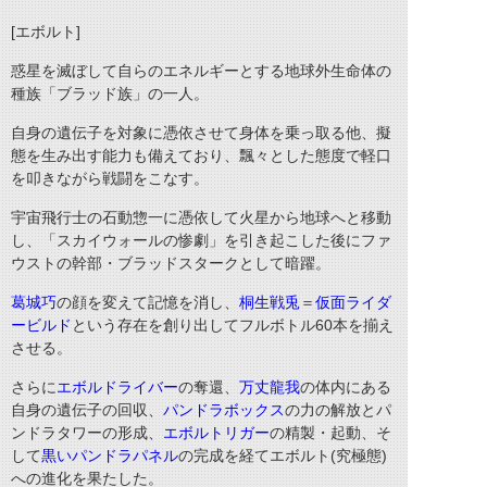
[エボルト]
惑星を滅ぼして自らのエネルギーとする地球外生命体の
種族「ブラッド族」の一人。
自身の遺伝子を対象に憑依させて身体を乗っ取る他、擬
態を生み出す能力も備えており、飄々とした態度で軽口
を叩きながら戦闘をこなす。
宇宙飛行士の石動惣一に憑依して火星から地球へと移動
し、「スカイウォールの惨劇」を引き起こした後にファ
ウストの幹部・ブラッドスタークとして暗躍。
葛城巧
の顔を変えて記憶を消し、
桐生戦兎
＝
仮面ライダ
ービルド
という存在を創り出してフルボトル60本を揃え
させる。
さらに
エボルドライバー
の奪還、
万丈龍我
の体内にある
自身の遺伝子の回収、
パンドラボックス
の力の解放とパ
ンドラタワーの形成、
エボルトリガー
の精製・起動、そ
して
黒いパンドラパネル
の完成を経てエボルト(究極態)
への進化を果たした。