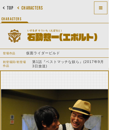
TOP
CHARACTERS
CHARACTERS
いするぎ そういち（えぼると）
石動惣一(エボルト)
仮面ライダービルド
登場作品
第1話『ベストマッチな奴ら』(2017年9月
初登場回/初登場
作品
3日放送)