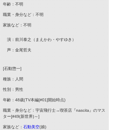
年齢：不明
職業・身分など：不明
家族など：不明
演：前川泰之（まえかわ・やすゆき）
声：金尾哲夫
[石動惣一]
種族：人間
性別：男性
年齢：48歳(TV本編[#01]開始時点)
職業・身分など：宇宙飛行士→喫茶店『nascita』のマス
ター[#49(新世界)～]
家族など：
石動美空
(娘)