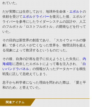
れていた。
だが実際には生存しており、地球外生命体・
エボルト
の
依頼を受けて
エボルドライバー
を復元した後、エボルド
ライバーを参考にしたライダーシステムの設計や、人工
のフルボトル「ロストフルボトル」の開発などを行って
いた。
その目的は新世界の創造であり、「スカイウォールの惨
劇」で多くの人々が亡くなった世界を、物理法則を超え
る現象によって救済するというものだった。
その後、自身の計画を息子に伝えようとした矢先に、
内
海成彰
に憑依したエボルトによって毒を注入され、「
白
いパンドラパネル
」の情報が入ったデータカードを桐生
戦兎に託して息絶えてしまう。
息子から科学者になった理由を問われた際は、「愛と平
和のため」と答えていた。
関連アイテム