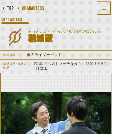
TOP
CHARACTERS
CHARACTERS
かつらぎ しのぶ ※「かつら」は「葛」が正式な表記となります
葛城忍
仮面ライダービルド
登場作品
第1話『ベストマッチな奴ら』(2017年9月
初登場回/初登場
作品
3日放送)