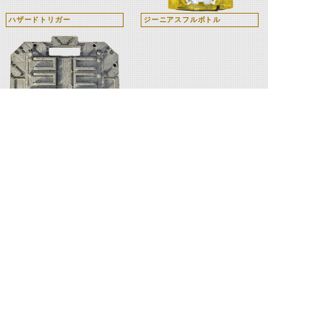
ハザードトリガー
ジーニアスフルボトル
パンドラパネル(白)
関連人物
葛城巧
桐生戦兎
万丈龍我
石動惣一(エボ