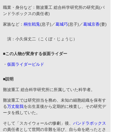
職業・身分など：難波重工 総合科学研究所の研究員(パ
ンドラボックスの責任者)
家族など：
桐生戦兎
(息子)／
葛城巧
(息子)／
葛城京香
(妻)
演：小久保丈二（こくぼ・じょうじ）
■この人物が変身する仮面ライダー
・
仮面ライダービルド
■説明
難波重工 総合科学研究所に所属していた科学者。
難波重工では研究担当を務め、未知の細胞組織を保有す
る
万丈龍我
を出生直後から定期的に検査し、その研究デ
ータを残していた。
そして「スカイウォールの惨劇」後、
パンドラボックス
の責任者として世間の非難を浴び、自ら命を絶ったとさ