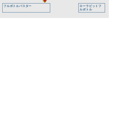
フルボトルバスター
ローラビットフ
ルボトル
ラビットフルボ
タンクフルボト
トル
ル
関連人物