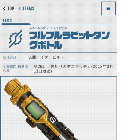
TOP
ITEMS
ITEMS
ふるふるらびっとたんくぼとる
フルフルラビットタン
クボトル
仮面ライダービルド
登場作品
第26話『裏切りのデスマッチ』(2018年3月
初登場回/初登場
作品
11日放送)