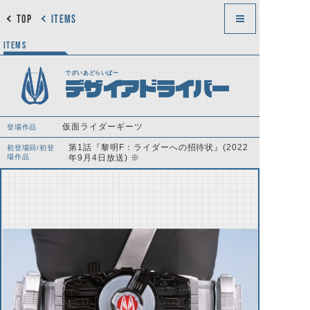
TOP
ITEMS
ITEMS
でざいあどらいばー
デザイアドライバー
仮面ライダーギーツ
登場作品
第1話『黎明F：ライダーへの招待状』(2022
初登場回/初登
場作品
年9月4日放送) ※