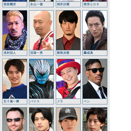
我那覇冴
永山一徳
桜井沙羅
雨宮ヒロキ
浅利切人
沼袋一男
鞍馬光聖
轟戒真
五十嵐一輝
バイス
メラ
ベン