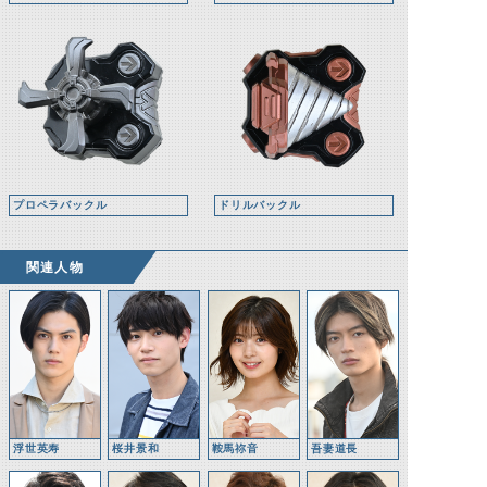
プロペラバックル
ドリルバックル
関連人物
浮世英寿
桜井景和
鞍馬祢音
吾妻道長