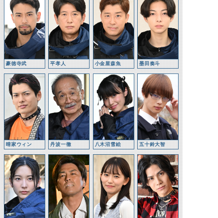
豪徳寺武
平孝人
小金屋森魚
墨田奏斗
晴家ウィン
丹波一徹
八木沼雪絵
五十鈴大智