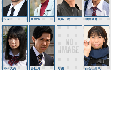
ジョン
今井透
真島一樹
中井健吾
添田真央
会社員
母親
百合山美玖
源景虎
桃木野明沙
浜月八雲
虎清海武