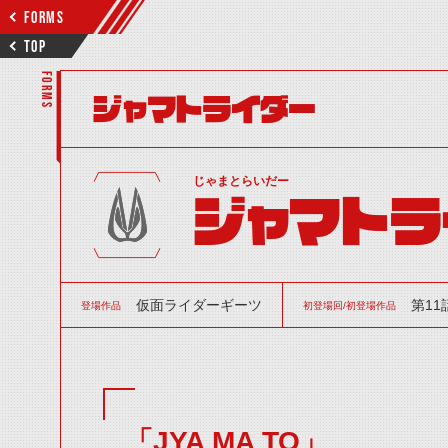
FORMS
TOP
FORMS
ジャマトライダー
じゃまとらいだー
ジャマトラ
仮面ライダーギーツ
第11
登場作品
初登場回/初登場作品
「JYA MA TO」