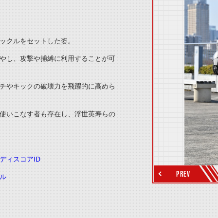
thumbnail Prev
ックルをセットした姿。
やし、攻撃や捕縛に利用することが可
チやキックの破壊力を飛躍的に高めら
使いこなす者も存在し、浮世英寿らの
thumbnail Next
ディスコアID
PREV
ル