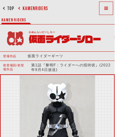
TOP
KAMENRIDERS
KAMEN RIDERS
かめんらいだーしろー
仮面ライダーシロー
仮面ライダーギーツ
登場作品
第1話『黎明F：ライダーへの招待状』(2022
初登場回/初登
場作品
年9月4日放送)