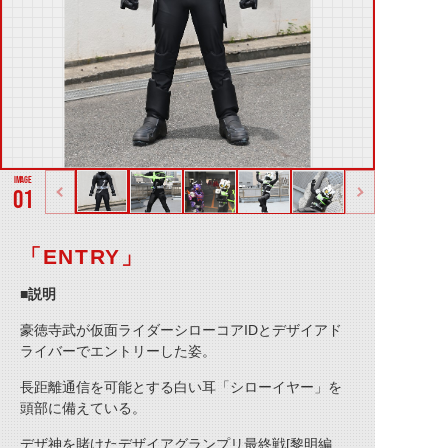
01
「ENTRY」
■説明
豪徳寺武が仮面ライダーシローコアIDとデザイアド
ライバーでエントリーした姿。
長距離通信を可能とする白い耳「シローイヤー」を
頭部に備えている。
デザ神を賭けたデザイアグランプリ最終戦[黎明編