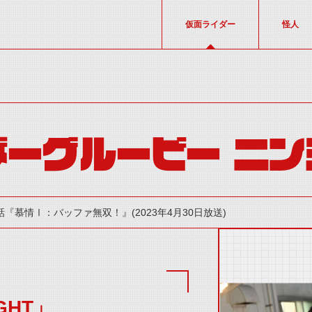
仮面ライダー
怪人
ーグルービー ニン
話『慕情Ⅰ：バッファ無双！』(2023年4月30日放送)
IGHT」