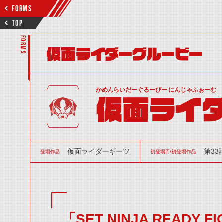
FORMS
TOP
FORMS
仮面ライダーグルービー
かめんらいだーぐるーびー にんじゃふぉーむ
仮面ライダ
仮面ライダーギーツ
第33
登場作品
初登場回/初登場作品
「SET NINJA READY F