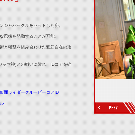
thumbnail Prev
ンジャバックルをセットした姿。
な忍術を発動することが可能。
術と斬撃を組み合わせた変幻自在の攻
ジャマ神)との戦いに敗れ、IDコアを砕
thumbnail Next
仮面ライダーグルービーコアID
ル
PREV