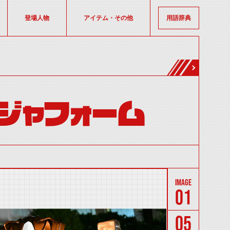
登場人物
アイテム・その他
用語辞典
ジャフォーム
01
05