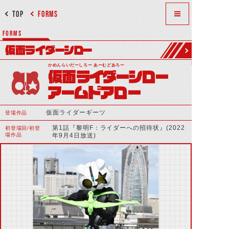
TOP
FORMS
FORMS
仮面ライダーシロー
かめんらいだーしろー あーむどあろー
仮面ライダーシロー
アームドアロー
仮面ライダーギーツ
登場作品
第1話『黎明F：ライダーへの招待状』(2022
初登場回/初登
場作品
年9月4日放送)