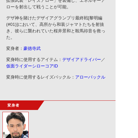
拡張武装「レイズアロー」を装備し、エネルギーア
ローを射出して戦うことが可能。
デザ神を賭けたデザイアグランプリ最終戦[黎明編
(#01)]において、高所から和装ジャマトたちを射抜
き、彼らに襲われていた桜井景和と鞍馬祢音を救っ
た。
変身者：
豪徳寺武
変身時に使用するアイテム：
デザイアドライバー
／
仮面ライダーシローコアID
変身時に使用するレイズバックル：
アローバックル
変身者