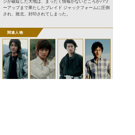
ジが破綻した大地は、まったく情報がないどころかパワ
ーアップまで果たしたブレイド ジャックフォーム
に圧倒
され、敗北、封印されてしまった。
関連人物
剣崎一真
相川始
橘朔也
上城睦月
吉永みゆき