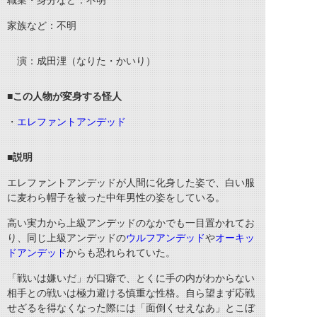
職業・身分など：不明
家族など：不明
演：成田浬（なりた・かいり）
■
この人物が変身する怪人
・
エレファントアンデッド
■
説明
エレファントアンデッドが人間に化身した姿で、白い服
に麦わら帽子を被った中年男性の姿をしている。
高い実力から上級アンデッドのなかでも一目置かれてお
り、同じ上級アンデッドの
ウルフアンデッド
や
オーキッ
ドアンデッド
からも恐れられていた。
「戦いは嫌いだ」が口癖で、とくに手の内がわからない
相手との戦いは極力避ける慎重な性格。自ら望まず応戦
せざるを得なくなった際には「面倒くせえなあ」とこぼ