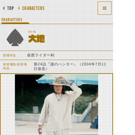
TOP
CHARACTERS
CHARACTERS
だいち
大地
仮面ライダー剣
登場作品
第24話『謎のハンター』（2004年7月11
初登場回/初登場
作品
日放送）