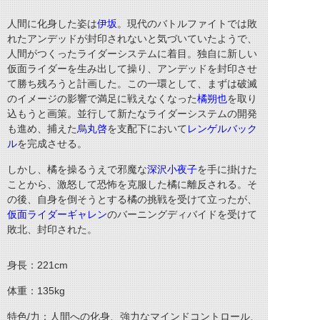
人間に化身した姿は
伊坂
。現代のバトルファイトでは敗
れたアンデッドが封印されないと気づいていたようで、
人間がつくったライダーシステムに着目。独自に新しい
仮面ライダーを生み出して操り、アンデッドを封印させ
て勝ち残ろうと計画した。こ
の一環として、まずは破滅
のイメージの影響で満足に戦えなくなった
橘朔也
を取り
込もうと画策。
並行して新たなライダーシステムの開発
も進め、捕えた
烏丸啓
を支配下において
レンゲルバック
ル
を完成させる。
しかし、橘を操るうえで邪魔な
深沢小夜子
を手に掛けた
ことから、激怒して恐怖を克服した橘に離反される。そ
の後、自身を倒そうとする橘の挑戦を受けて立ったが、
仮面ライダーギャレン
のバーニングディバイドを受けて
敗北、封印された。
身長：
221cm
体重：
135kg
特色
/
力：人間への化身、強力なマインドコントロール、