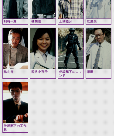
剣崎一真
橘朔也
上城睦月
広瀬栞
烏丸啓
深沢小夜子
伊坂配下のコマ
塚田
ンド
伊坂配下の工作
員