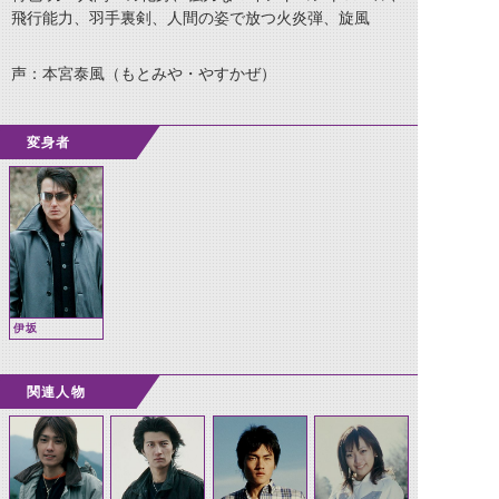
飛行能力、羽手裏剣、人間の姿で放つ火炎弾、旋風
声：本宮泰風（もとみや・やすかぜ）
変身者
伊坂
関連人物