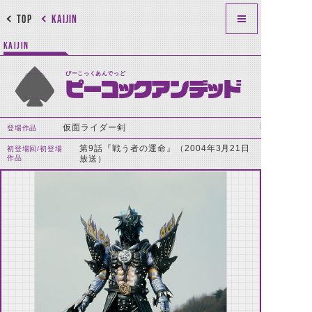
TOP
KAIJIN
KAIJIN
ぴーこっくあんでっど
ピーコックアンデッド
仮面ライダー剣
登場作品
第9話『戦う者の運命』（2004年3月21日
初登場回/初登場
作品
放送）