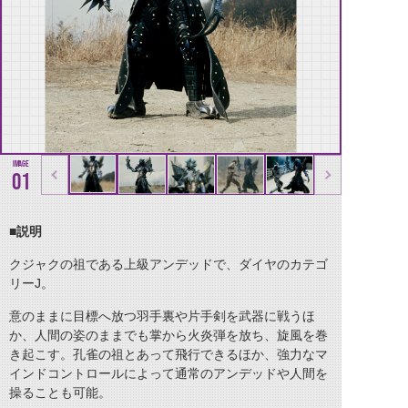
01
■
説明
クジャクの祖である上級アンデッドで、ダイヤのカテゴ
リー
J
。
意のままに目標へ放つ羽手裏や片手剣を武器に戦うほ
か、人間の姿のままでも掌から火炎弾を放ち、旋風を巻
き起こす。孔雀の祖とあって飛行できるほか、強力なマ
インドコントロールによって通常のアンデッドや人間を
操ることも可能。