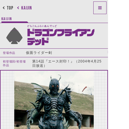
TOP
KAIJIN
KAIJIN
どらごんふらいあんでっど
ドラゴンフライアン
デッド
仮面ライダー剣
登場作品
第14話『エース封印！』（2004年4月25
初登場回/初登場
作品
日放送）