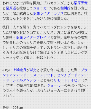
われるなかで行動を開始。「ハカランダ」から
栗原天音
と
栗原遥
を拉致して
ジョーカー
である
相川始
を誘い出し
たが、彼が変身した
仮面ライダーカリス
に圧倒され、呼
び出したトンボをけしかけた隙に撤退した。
後日、人々を襲う一方でハカランダにトンボを放ち、ふ
たたび始をおびき出すと、
カリス、および遅れて到着し
た剣崎＝
仮面ライダーブレイド
と交戦。空中からの攻撃
で翻弄したのちカリスを掴んで空へ舞い上がる。しか
し、カリスの攻撃を受けてレストランへ落下し、怒り狂
うカリスの猛攻を受けて逃げようとするもスピニングア
タックを受けて敗北、封印された。
のちに
上城睦月
が
城光
と小競り合いを起こした際、
プラ
ントアンデッド
、
モスアンデッド
、
センチピードアンデ
ッド
、
シェルアンデッド
とともに
リモートテイピア
（ク
ラブ10）
の使用で解放され、
ジョーカー
のもとへ向かい
つつ人々を襲ったが、現れたジョーカーに倒され再封印
された。
身長：
208cm