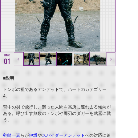
01
■
説明
トンボの祖であるアンデッドで、ハートのカテゴリー
4
。
背中の羽で飛行し、襲った人間を高所に連れ去る傾向が
ある。呼び出す無数のトンボや両刃のダガーを武器に戦
う。
剣崎一真
らが
伊坂
や
スパイダーアンデッド
への対応に追