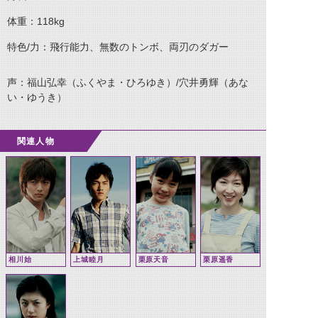
体重：
118kg
特色
/
力：飛行能力、無数のトンボ、両刃のダガー
声：福山弘幸（ふくやま・ひろゆき）
/
穴井勇輝（あな
い・ゆうき）
関連人物
相川始
上城睦月
栗原天音
栗原遥香