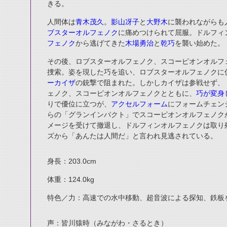
きる。
人間体は
青木茂久
。
影山冴子
と
大野木
に襲われながらも
ブスターオルフェノク
に痛めつけられて屈服。ドルフィ
フェノク
から逃げてきた
木場勇治
と
乾巧
を襲い始めた。
その後、ロブスターオルフェノク、スコーピオンオルフ
捜索。姿を現した巧を追い、ロブスターオルフェノクに
ーカイザ
の銃撃で阻まれた。しかしカイザは参戦せず、
ェノク、スコーピオンオルフェノクとともに、
巧が変身
りで優位に立つが、
アクセルフォーム
にフォームチェン
らの「グランインパクト」でスコーピオンオルフェノク
メージを受けて撤退し、ドルフィンオルフェノクは取り
ズから「あんたは人間だ」と言われ見逃されている。
身長：203.0cm
体重：124.0kg
特色／力：高速での水中移動、超音波による探知、鉄板
声：皆川猿時（みながわ・さるとき）