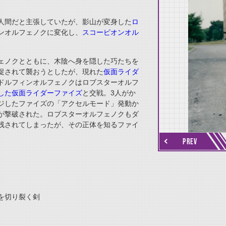
人間だと主張していたが、影山が変身した
ロ
ンオルフェノクに変化し、
スコーピオンオル
ェノクとともに、木陰へ身を隠した巧たちを
促されて襲おうとしたが、現れた
仮面ライダ
ドルフィンオルフェノクはロブスターオルフ
した仮面ライダーファイズ
と交戦。3人がか
ジしたファイズの「アクセルモード」発動か
thumbnail Next
が撃破された。ロブスターオルフェノクもダ
残されてしまったが、その正体を知るファイ
PREV
を切り裂く剣