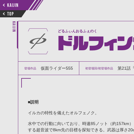
KAIJIN
TOP
KAIJIN
どるふぃんおるふぇのく
ドルフィン
仮面ライダー555
第21話
登場作品
初登場回/初登場作品
■説明
イルカの特性を備えたオルフェノク。
水中での行動に向いており、時速85ノット（約157k
する超音波で8km先の目標を探知できる。武器は厚さ2