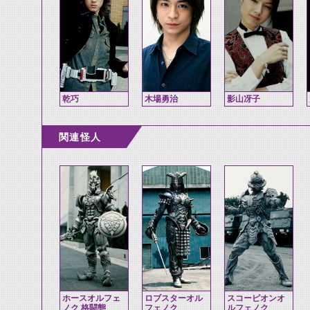
乾巧
木場勇治
影山冴子
関連怪人
ホースオルフェ
ロブスターオル
スコーピオンオ
ノク 格闘態
フェノク
ルフェノク