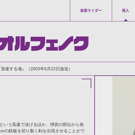
仮面ライダー
怪人
オルフェノク
『加速する魂』（2003年6月22日放送）
thumbnail Prev
m）という高速で泳げるほか、球状の部位から発
0cmの鉄板を切り裂く剣を出現させることがで