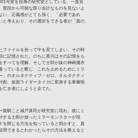
01号室を自身の研究室としている。一度見
、普段から可能な限り余計なものを見ないよ
ない。正義感がとても強く、「必要であれ
いと考えおり、その選択をできる者が「真の
たファイルを拾って中を見てしまい、その時
頭に記憶された。のちに香川はその記憶をも
をすべてを理解。そして士郎が妹の神崎優衣
違っていると断じ、これを止めるためにミラ
ー」のオルタナティブ・ゼロ、オルタナティ
村創、仮面ライダータイガに変身する東條悟
を亡き者にしようと企てた。
ー龍騎こと城戸真司が研究室に現れ、彼にミ
対する士郎が放ったミラーモンスターが現
ドを閉じる方法を知っていると明かすと、真
信用できるとわかったらその方法を教えると