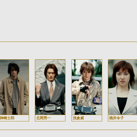
神崎士郎
北岡秀一
浅倉威
桃井令子