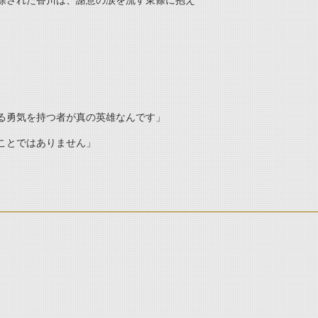
除された香川は、謝意の涙を流す東條に抱え
る勇気を持つ者が真の英雄なんです」
ことではありません」