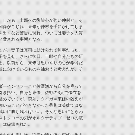
。しかも、士郎への復讐心が強い仲村と、そ
関係がこじれ、東條が仲村を手にかけてしま
を出すなと警告に現れ、ついには妻子を人質
と脅される事態となる。
たが、妻子は真司に助けられて無事だった。
子を見せ、さらに後日、士郎や自分たちの研
る。以前から、東條は思いやりの心が希薄だ
彼に欠けているものを補おうと考えたが、そ
ダーインペラーこと佐野満から自分を雇って
引き払い、自身と東條、佐野の3人で優衣を
詰めていくが、突如、タイガ＝東條の凶刃が
強いることができなかった香川は英雄ではな
戦いに勝ち残ればいい。そんな思いにとらわ
ストクローの刃がオルタナティブ・ゼロの腹
）は破壊された。