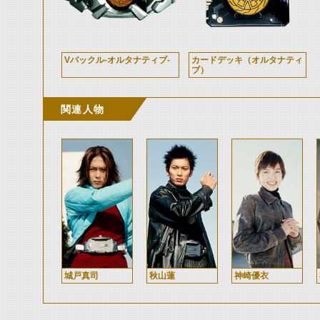
Vバックル-オルタナティブ-
カードデッキ（オルタナティ
ブ）
関連人物
城戸真司
秋山蓮
神崎優衣