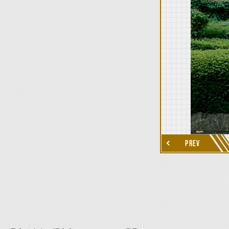
thumbnail Next
PREV