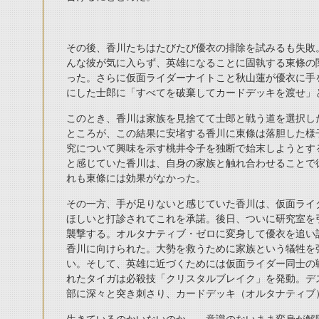
その後、香川たちはたびたび優衣の排除を試みるも失敗
んな彼が気に入らず、英雄になることに固執する東條の
った。さらに仮面ライダーナイトこと秋山蓮が優衣に手
にした士郎に「すべてを破棄してカードデッキを渡せ」
このとき、香川は家族を見捨てて士郎と戦う道を選択し
ところが、この結果に安堵する香川に東條は落胆した様
究について興味を示す桃井令子を独断で始末しようとす
と感じていた香川は、自身の家族と触れ合わせることで
れも東條には効果がなかった。
その一方、手が足りないと感じていた香川は、仮面ライ
ほしいと打診されてこれを承諾。後日、ついに研究室を
襲撃する。オルタナティブ・ゼロに変身して優衣を追い
香川に向けられた。大勢を救うために家族という犠牲を
い。そして、英雄に近づくためには仮面ライダー同士の
れたタイガは必殺技「クリスタルブレイク」を発動。デ
部に深々と突き刺さり、カードデッキ（オルタナティブ