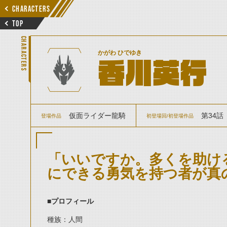
CHARACTERS
TOP
CHARACTERS
かがわ ひでゆき
香川英行
仮面ライダー龍騎
第34話
登場作品
初登場回/初登場作品
「いいですか。多くを助け
にできる勇気を持つ者が真
■プロフィール
種族：人間