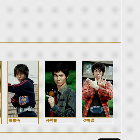
東條悟
仲村創
佐野満