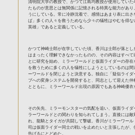
清明院大学の教授で、かつて江島均教授が使用していた4
たものが意思とは無関係に記憶される特異な能力があり
うにしている。常に冷静沈着で、感情はあまり表に出さ
ば」多くの人々を救うためなら少々の犠牲はやむを得な
英雄」であると定義している。
かつて神崎士郎が在学していた頃、香川は士郎が落とし
はまったく理解できなかったものの、その内容はすべて
とに研究を始め、ミラーワールドと仮面ライダーの存在
を救うために多くの人を犠牲にしようとしているのは間
ーワールドを閉じようと決意する。独自に「疑似ライダ
ブへの変身システムを開発すると、同志として迎えた仲
とともに、ミラーワールド出現の原因でもある神崎優衣
その矢先、ミラーモンスターの気配を追い、仮面ライダ
ラーワールドとの関わりを知られてしまう。直後には敵
れ、龍騎とタイガが共闘して撃破。香川がミラーワール
司は仮面ライダー同士の戦いを止めたいと主張したが、
告げるにとどめた。