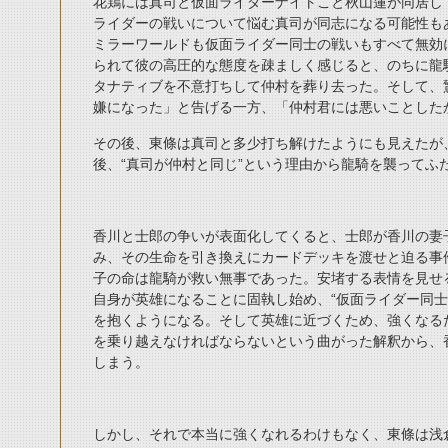
花鶏には真司と仮面ライダーナイトこと秋山蓮が同居し
ライダーの戦いについて悩む真司が同志になる可能性も
ミラーワールドも仮面ライダー同士の戦いもすべて無効
られて彼の高圧的な態度を疎ましく感じると、のちに龍
タナティブを不意打ちして仲村を葬り去った。そして、
嫌になった」と告げる一方、「仲村君には悪いことした
その後、東條は真司と多少打ち解けたようにも見えたが
後、“真司が仲村と同じ”という理由から龍騎を襲ってふ
香川と士郎の争いが表面化してくると、士郎が香川の妻
み、その生命を引き換えにカードデッキを渡せと迫る事
子の命は龍騎が救い無事であった。安堵する表情を見せ
自身が英雄になることに固執し始め、“仮面ライダー同士
を抱くようになる。そして英雄に近づくため、強くなる
を乗り越えなければならないという曲がった解釈から、
しまう。
しかし、それで本当に強くなれるわけもなく、東條は浅