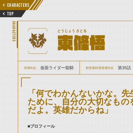
CHARACTERS
TOP
CHARACTERS
とうじょう さとる
東條悟
仮面ライダー龍騎
第35話
登場作品
初登場回/初登場作品
「何でわかんないかな。先
ために、自分の大切なもの
だよ。英雄だからね」
■プロフィール