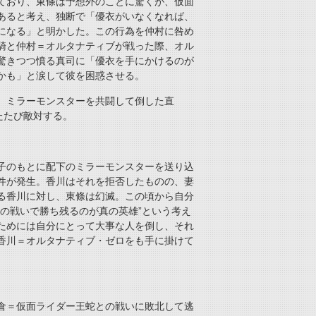
ており、東條は予想外のことに驚くが、仮面
あると考え、独断で「優衣がいなくなれば、
になる」と明かした。この行為を仲村に咎め
騎と仲村＝オルタナティブが戦った際、オル
驚きつつ憤る真司に「優衣を手にかけるのが
かも」と涙して彼を困惑させる。
、ミラーモンスターを共闘して倒した直
たたび敵対する。
子のもとに配下のミラーモンスターを送り込
件が発生。香川はそれを拒否したものの、妻
る香川に対し、東條は幻滅。この頃から自分
の戦いで勝ち残るのが真の英雄”という考え
ためには自分にとって大事な人を倒し、それ
香川＝オルタナティブ・ゼロをも手に掛けて
倉＝仮面ライダー王蛇との戦いに敗北して逃