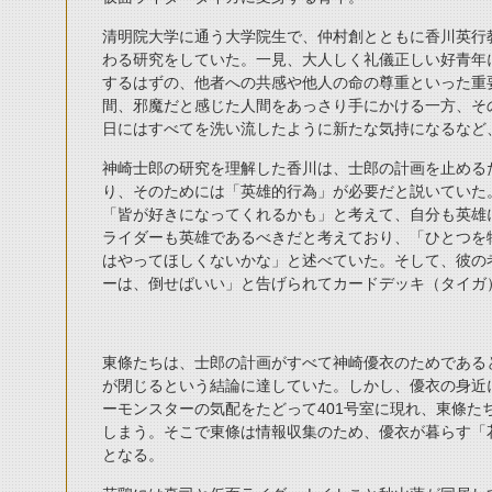
清明院大学に通う大学院生で、仲村創とともに香川英行
わる研究をしていた。一見、大人しく礼儀正しい好青年
するはずの、他者への共感や他人の命の尊重といった重
間、邪魔だと感じた人間をあっさり手にかける一方、そ
日にはすべてを洗い流したように新たな気持になるなど
神崎士郎の研究を理解した香川は、士郎の計画を止める
り、そのためには「英雄的行為」が必要だと説いていた
「皆が好きになってくれるかも」と考えて、自分も英雄
ライダーも英雄であるべきだと考えており、「ひとつを
はやってほしくないかな」と述べていた。そして、彼の
ーは、倒せばいい」と告げられてカードデッキ（タイガ
東條たちは、士郎の計画がすべて神崎優衣のためである
が閉じるという結論に達していた。しかし、優衣の身近
ーモンスターの気配をたどって401号室に現れ、東條た
しまう。そこで東條は情報収集のため、優衣が暮らす「
となる。