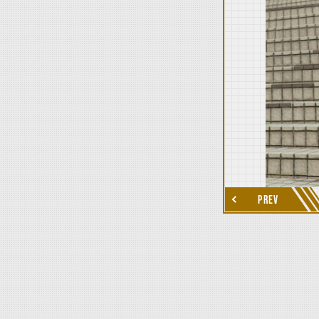
thumbnail Next
PREV