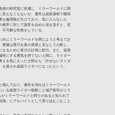
教授の研究室に所属し、ミラーワールドに関
に見えなくもないが、通常は成長過程で獲得
要な倫理観が欠けており、気に入らない人
の相手に対して謝意を込めた涙を流すと、翌
、不可解な性格をしている。
ためにミラーワールドを閉じようと考えてお
。東條は香川を真の英雄と見なして心酔し、
になるために香川の計画に助力。また、仮面
犠牲にする勇気を持てない人間に、ライダー
考えを気に入った士郎から「許せないライダ
）を渡され仮面ライダーになったという。
と掴んでおり、優衣を消せばミラーワールド
にいる仮面ライダー龍騎こと城戸真司がミラ
ちがミラーワールドと関りがあると知られて
花鶏」にアルバイトとして潜り込むこむこと