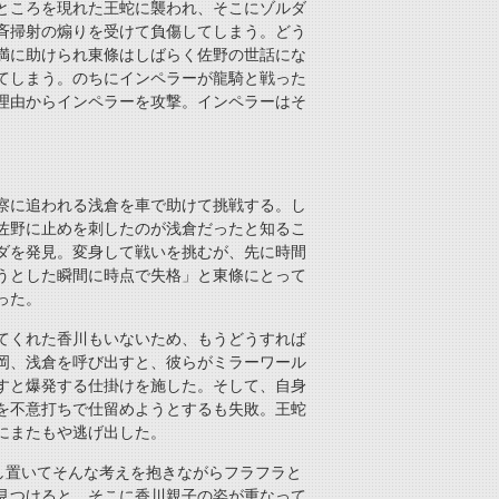
ところを現れた王蛇に襲われ、そこにゾルダ
斉掃射の煽りを受けて負傷してしまう。どう
満に助けられ東條はしばらく佐野の世話にな
てしまう。のちにインペラーが龍騎と戦った
理由からインペラーを攻撃。インペラーはそ
。
察に追われる浅倉を車で助けて挑戦する。し
佐野に止めを刺したのが浅倉だったと知るこ
ダを発見。変身して戦いを挑むが、先に時間
うとした瞬間に時点で失格」と東條にとって
った。
てくれた香川もいないため、もうどうすれば
岡、浅倉を呼び出すと、彼らがミラーワール
すと爆発する仕掛けを施した。そして、自身
を不意打ちで仕留めようとするも失敗。王蛇
にまたもや逃げ出した。
し置いてそんな考えを抱きながらフラフラと
見つけると、そこに香川親子の姿が重なって