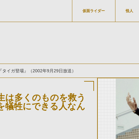
仮面ライダー
怪人
『タイガ登場』（2002年9月29日放送）
生は多くのものを救う
を犠牲にできる人なん
thumbnail Prev