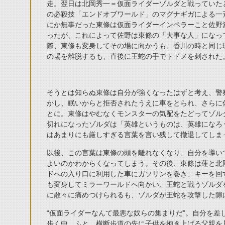
走。翌日は北岡秀一＝仮面ライダーゾルダと戦っていた
の必殺技「エンドオブワールド」のマグナギガによる一
にか無事だった東條は仮面ライダーインペラーこと佐野
ったが、これによって佐野は東條の「大事な人」になっ
際、東條も変身してその場に向かうも、香川の時と同じ
の場を離脱するも、直後に王蛇の手でトドメを刺された
そうとは知らぬ東條は自分が強くなったはずと考え、警
かし、眠いからと拒否されたうえに車をとられ、さらに
とに。東條はやむなくモンスターの気配をたどってゾル
切れになったゾルダは「英雄というものは、英雄になろ
はあまりにも厳しすぎる言葉を言い残して撤退してしま
以後、この言葉は東條の頭を離れなくなり、自分を導い
よいのかわからくなってしまう。その後、東條は蓮と北
ドへの入り口に利用した車にガソリンを巻き、キーを回
も変身してミラーワールドへ向かい、王蛇と戦うゾルダ
に散々に痛めつけられるも、ゾルダが王蛇を攻撃した隙
“仮面ライダーなんて最悪な奴らの集まりだ”。自分を差
歩く中、ふと、横断歩道の先に子供を抱き上げる父親を