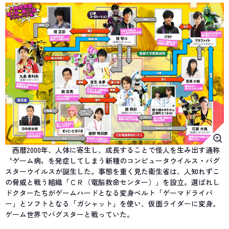
西暦2000年、人体に寄生し、成長することで怪人を生み出す通称
〝ゲーム病〟を発症してしまう新種のコンピュータウイルス・バグ
スターウイルスが誕生した。事態を重く見た衛生省は、人知れずこ
の脅威と戦う組織「ＣＲ（電脳救命センター）」を設立。選ばれし
ドクターたちがゲームハードとなる変身ベルト「ゲーマドライバ
ー」とソフトとなる「ガシャット」を使い、仮面ライダーに変身。
ゲーム世界でバグスターと戦っていた。
そしてまたひとり、新たに「仮面ライダーエグゼイド」として若