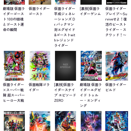
劇場版 仮面ラ
仮面ライダー
仮面ライダー
[裏技]仮面ラ
仮面ライダー
イダーゴース
ゴースト
平成ジェネレ
イダーゲンム
ブレイブ〜Su
ト 100の眼魂
ーションズ D
rviveせよ！復
とゴースト運
r.パックマン
活のビースト
命の瞬間
対エグゼイド
ライダー・ス
&ゴーストwit
クワッド！〜
hレジェンド
ライダー
仮面ライダー
仮面戦隊ゴラ
[裏技]仮面ラ
劇場版 仮面ラ
仮面ライダー
×スーパー戦
イダー
イダースナイ
イダーエグゼ
ビルド
隊 超スーパー
プ エピソード
イド トゥル
ヒーロー大戦
ZERO
ー・エンディ
ング