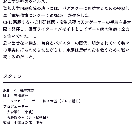
起こす新型のウイルス。
聖都大学附属病院の地下には、バグスターに対抗するための極秘部
署「電脳救命センター：通称CR」が存在した。
CRに所属する小児科研修医・宝生永夢は天才ゲーマーの手腕を最大
限に発揮し、仮面ライダーエグゼイドとしてゲーム病の治療に全力
を注いでいた……。
思い出せない過去。自身とバグスターの関係。明かされていく数々
の事実に打ちのめされながらも、永夢は患者の命を救うために戦い
続けるのだった。
スタッフ
原作：石
森章太郎
ノ
脚本：高橋悠也
チーフプロデューサー：佐々木基（テレビ朝日）
プロデューサー：
大森敬仁（東映）
菅野あゆみ（テレビ朝日）
監督：中澤祥次郎 ほか