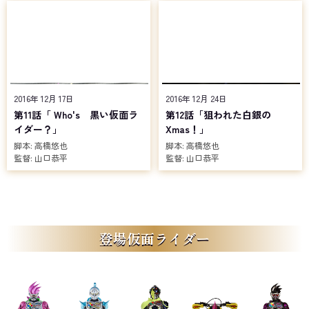
2016年 12月 17日
2016年 12月 24日
第11話「 Who's 黒い仮面ラ
第12話「狙われた白銀の
イダー？」
Xmas！」
脚本:
高橋悠也
脚本:
高橋悠也
監督:
山口恭平
監督:
山口恭平
登場仮面ライダー