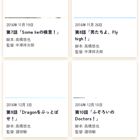
2016年 11月 19日
2016年 11月 26日
第7話「Some lieの極意！」
第8話「男たちよ、Fly
high！」
脚本:
高橋悠也
監督:
中澤祥次郎
脚本:
高橋悠也
監督:
中澤祥次郎
2016年 12月 3日
2016年 12月 10日
第9話「Dragonをぶっとば
第10話「ふぞろいの
せ！」
Doctors！」
脚本:
高橋悠也
脚本:
高橋悠也
監督:
諸田敏
監督:
諸田敏