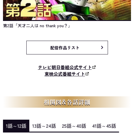
第2話「天才二人は no thank you？」
配信作品リスト
テレビ朝日番組公式サイト
東映公式番組サイト
相関図&各話詳細
1話～12話
13話～24話
25話～40話
41話～45話