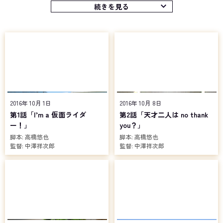
き小児科医研修医が選ばれる。その名は〝天才ゲーマーＭ〟の異名
続きを見る
を持つ宝生永夢。彼は仲間と呼ぶには疑問符がつくドクター＝仮面
ライダーたちと協力。ときには意見をぶつかり合わせながらも、バ
グスターと戦うのだった。
ふぞろいなドクターたちが奮戦するなか、事件の裏で暗躍するも
うひとりの仮面ライダーがいた。「仮面ライダーゲンム」……不可解
な行動を続けるこのライダーの目的とは!?
2016年 10月 1日
2016年 10月 8日
第1話「I’m a 仮面ライダ
第2話「天才二人は no thank
ー！」
you？」
脚本:
高橋悠也
脚本:
高橋悠也
監督:
中澤祥次郎
監督:
中澤祥次郎