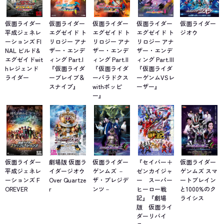
仮面ライダー
仮面ライダー
仮面ライダー
仮面ライダー
仮面ライダー
平成ジェネレ
エグゼイド ト
エグゼイド ト
エグゼイド ト
ジオウ
ーションズ FI
リロジー アナ
リロジー アナ
リロジー アナ
NAL ビルド&
ザー・エンデ
ザー・エンデ
ザー・エンデ
エグゼイドwit
ィング Part.I
ィング Part.II
ィング Part.III
hレジェンド
『仮面ライダ
『仮面ライダ
『仮面ライダ
ライダー
ーブレイブ＆
ーパラドクス
ーゲンムVSレ
スナイプ』
withポッピ
ーザー』
ー』
仮面ライダー
劇場版 仮面ラ
仮面ライダー
『セイバー＋
仮面ライダー
平成ジェネレ
イダージオウ
ゲンムズ －
ゼンカイジャ
ゲンムズ スマ
ーションズ F
Over Quartze
ザ・プレジデ
ー スーパー
ートブレイン
OREVER
r
ンツ－
ヒーロー戦
と1000%のク
記』『劇場
ライシス
版 仮面ライ
ダーリバイ