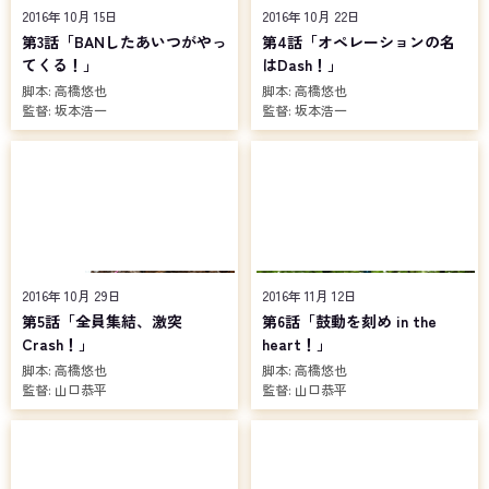
2016年 10月 15日
2016年 10月 22日
第3話「BANしたあいつがやっ
第4話「オペレーションの名
てくる！」
はDash！」
脚本:
高橋悠也
脚本:
高橋悠也
監督:
坂本浩一
監督:
坂本浩一
2016年 10月 29日
2016年 11月 12日
第5話「全員集結、激突
第6話「鼓動を刻め in the
Crash！」
heart！」
脚本:
高橋悠也
脚本:
高橋悠也
監督:
山口恭平
監督:
山口恭平