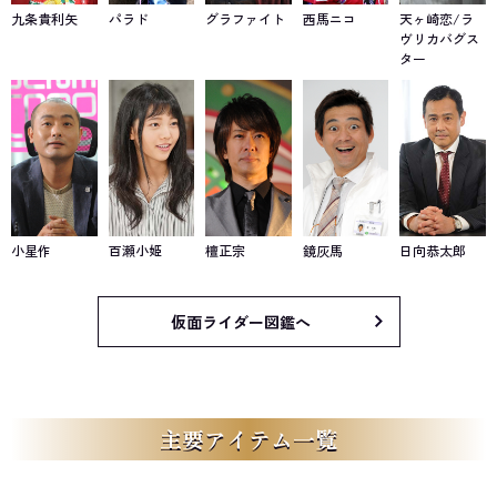
九条貴利矢
パラド
グラファイト
西馬ニコ
天ヶ崎恋/ラ
ヴリカバグス
ター
小星作
百瀬小姫
檀正宗
鏡灰馬
日向恭太郎
仮面ライダー図鑑へ
主要アイテム一覧