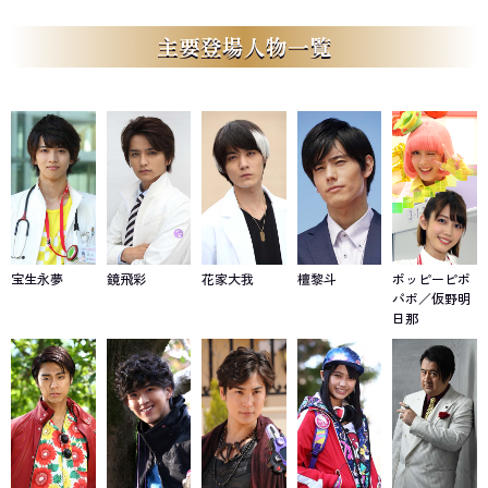
主要登場人物一覧
宝生永夢
鏡飛彩
花家大我
檀黎斗
ポッピーピポ
パポ／仮野明
日那