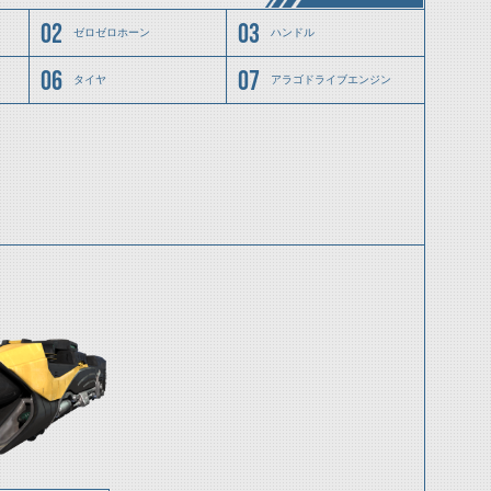
ゼロゼロホーン
ハンドル
タイヤ
アラゴドライブエンジン