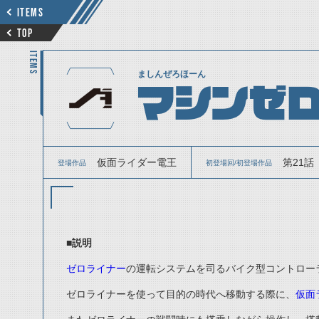
ITEMS
TOP
ITEMS
ましんぜろほーん
マシンゼ
仮面ライダー電王
第21話
登場作品
初登場回/初登場作品
■説明
ゼロライナー
の運転システムを司るバイク型コントロー
ゼロライナーを使って目的の時代へ移動する際に、
仮面