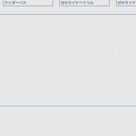
ライダーパス
ゼロライナードリル
ゼロライナ