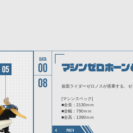
00
マシンゼロホーン
08
仮面ライダーゼロノスが搭乗する、ゼ
[マシンスペック]
■全長：2130ｍｍ
■全幅：790ｍｍ
■全高：1390ｍｍ
■最高時速：1010km/h
PREV