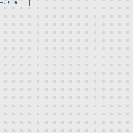
ーナギナタ