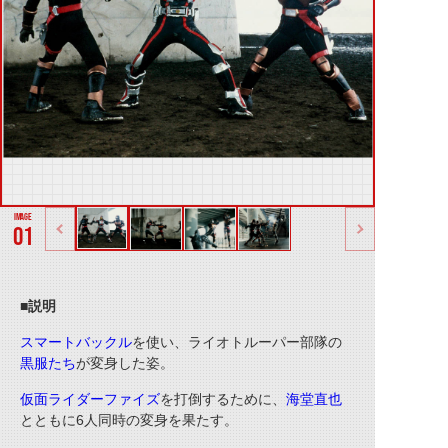
01
■説明
スマートバックル
を使い、ライオトルーパー部隊の
黒服たち
が変身した姿。
仮面ライダーファイズ
を打倒するために、
海堂直也
とともに6人同時の変身を果たす。