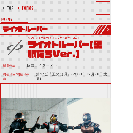
TOP
FORMS
FORMS
ライオトルーパー
らいおとるーぱー[くろふくたちばーじょん]
ライオトルーパー[黒
服たちVer.]
仮面ライダー555
登場作品
第47話『王の出現』(2003年12月28日放
初登場回/初登場作
品
送)