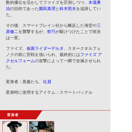
数的優位を活かしてファイズを圧倒しつつ、
木場勇
治
の目的であった
園田真理
と
鈴木照夫
を追跡してい
た。
その後、スマートブレイン社から離反した海堂や
三
原修二
を襲撃するが、
乾巧
が駆けつけたことで状況
は一変。
ファイズ、
仮面ライダーデルタ
、スネークオルフェ
ノクの前に苦戦を強いられ、最終的には
ファイズ ア
クセルフォーム
の攻撃によって一瞬で全滅させられ
た。
変身者：黒服たち、
社員
変身時に使用するアイテム：スマートバックル
変身者