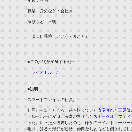
年齢：不明
職業・身分など：会社員
家族など：不明
演：伊藤慎（いとう・まこと）
■この人物が変身する戦士
・
ライオトルーパー
■説明
スマートブレインの社員。
社屋から出たところ、待ち構えていた
海堂直也
と
三原修
トルーパーに変身。海堂が変化した
スネークオルフェノ
った。いったん逃走したのち、ほかのライオトルーパー
駆けつけると形勢が逆転。仲間たちともども倒されてし