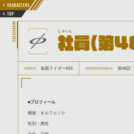
CHARACTERS
TOP
CHARACTERS
しゃいん
社員（第4
仮面ライダー555
第48話
登場作品
初登場回/初登場作品
■プロフィール
種族：オルフェノク
性別：男性