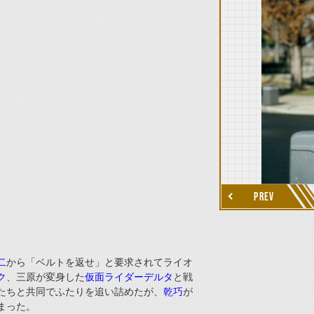
thumbnail Next
PREV
二
から「ベルトを返せ」と要求されてライオ
ク
、三原が変身した
仮面ライダーデルタ
と戦
たちと共同でふたりを追い詰めたが、
乾巧
が
まった。