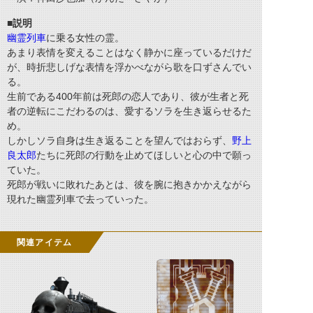
■説明
幽霊列車
に乗る女性の霊。
あまり表情を変えることはなく静かに座っているだけだ
が、時折悲しげな表情を浮かべながら歌を口ずさんでい
る。
生前である400年前は死郎の恋人であり、彼が生者と死
者の逆転にこだわるのは、愛するソラを生き返らせるた
め。
しかしソラ自身は生き返ることを望んではおらず、
野上
良太郎
たちに死郎の行動を止めてほしいと心の中で願っ
ていた。
死郎が戦いに敗れたあとは、彼を腕に抱きかかえながら
現れた幽霊列車で去っていった。
関連アイテム