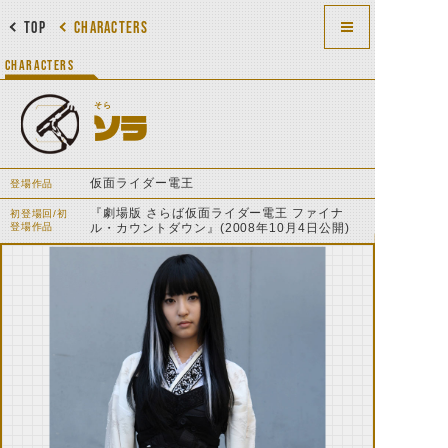
TOP
CHARACTERS
CHARACTERS
そら
ソラ
仮面ライダー電王
登場作品
『劇場版 さらば仮面ライダー電王 ファイナ
初登場回/初
登場作品
ル・カウントダウン』(2008年10月4日公開)