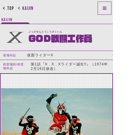
TOP
KAIJIN
KAIJIN
ごっどせんとうこうさくいん
GOD戦闘工作員
仮面ライダーX
登場作品
第1話『X．X．Xライダー誕生!!』（1974年
初登場回/初登
場作品
2月16日放送）