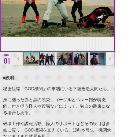
01
■説明
秘密組織「GOD機関」の末端にいる下級改造人間たち。
身に纏った赤と黒の装束、ゴーグルとベレー帽が特徴
的。付き従う怪人や役職などによって、独自の装束にな
る場合もある。
破壊工作や諜報活動、怪人のサポートなどその役目は多
岐に渡り、GOD機関を支えている。短剣や弓矢、機関銃
などまざまな武器を扱う。