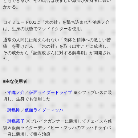
ともできるが、その場合は凄まじい激痛が変身者に襲い
かかる。
ロイミュード001に「氷の針」を撃ち込まれた泊進ノ介
は、生身の状態でマッドドクターを使用。
通常の人間には耐えられない「肉体と精神への激しい苦
痛」を受けた末、「氷の針」を取り出すことに成功し、
その成分から「記憶改ざんに対する解毒剤」が開発され
た。
■主な使用者
・
泊進ノ介
／
仮面ライダードライブ
※シフトブレスに装
填し、生身でも使用した
・
詩島剛
／
仮面ライダーマッハ
・
詩島霧子
※ブレイクガンナーに装填してチェイスを修
復＆仮面ライダーデッドヒートマッハのマッハドライバ
ー炎に装填して毒を治療