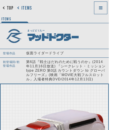
TOP
ITEMS
ITEMS
まっどどくたー
マッドドクター
仮面ライダードライブ
登場作品
第6話『戦士はだれのために戦うのか』(2014
初登場回/初
登場作品
年11月16日放送) 『シークレット・ミッション
type ZERO 第0話 カウントダウン to グローバ
ルフリーズ』(映画「MOVIE大戦フルスロット
ル」入場者特典DVD/2014年12月13日)