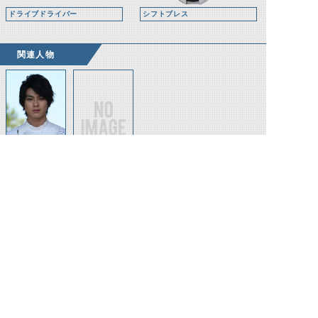
ドライブドライバー
シフトブレス
関連人物
泊エイジ(ロイ
泊英志(2035
ミュード108
年)
人間態)
©石森プロ・テレビ朝日・ADK EM・東映 ©東映・東映ビデオ・石森プロ ©石森プロ・東映