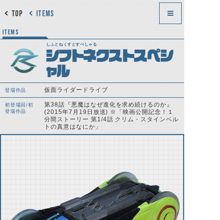
TOP
ITEMS
ITEMS
しふとねくすとすぺしゃる
シフトネクストスペシ
ャル
仮面ライダードライブ
登場作品
第38話『悪魔はなぜ進化を求め続けるのか』
初登場回/初
登場作品
(2015年7月19日放送) ※「映画公開記念！１
分間ストーリー 第1/4話 クリム・スタインベル
トの真意はなにか」