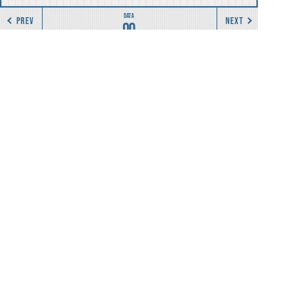
PREV
NEXT
00
ゼクトクナイガン クナイモード
鞘部を抜き去り、短剣型になったゼクトクナイガン
ゼクトクナイガン クナイモード
関連人物