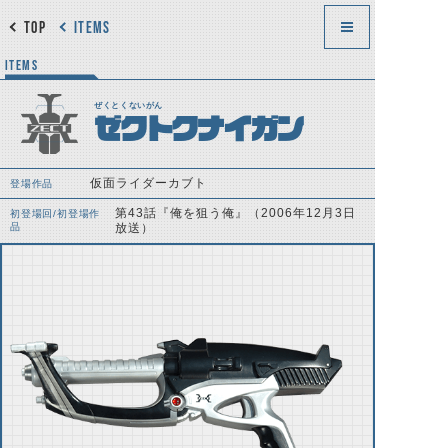
TOP
ITEMS
ITEMS
ぜくとくないがん
ゼクトクナイガン
仮面ライダーカブト
登場作品
第43話『俺を狙う俺』（2006年12月3日
初登場回/初登場作
品
放送）