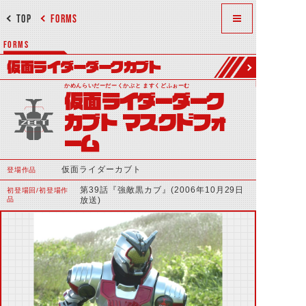
TOP
FORMS
FORMS
仮面ライダーダークカブト
かめんらいだーだーくかぶと ますくどふぉーむ
仮面ライダーダーク
カブト マスクドフォ
ーム
仮面ライダーカブト
登場作品
第39話『強敵黒カブ』(2006年10月29日
初登場回/初登場作
品
放送)