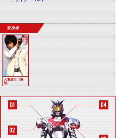
変身者
天道総司（擬
態）