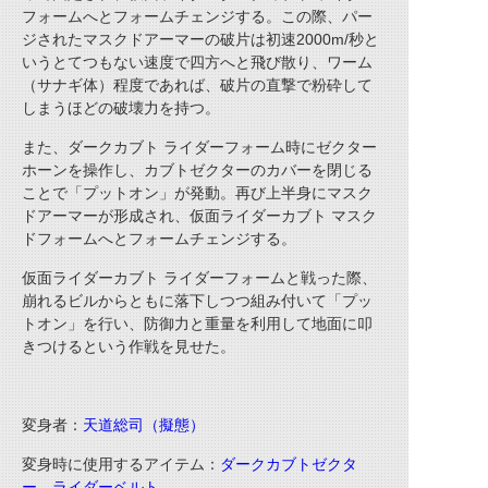
フォームへとフォームチェンジする。この際、パー
ジされたマスクドアーマーの破片は初速2000m/秒と
いうとてつもない速度で四方へと飛び散り、ワーム
（サナギ体）程度であれば、破片の直撃で粉砕して
しまうほどの破壊力を持つ。
また、ダークカブト ライダーフォーム時にゼクター
ホーンを操作し、カブトゼクターのカバーを閉じる
ことで「プットオン」が発動。再び上半身にマスク
ドアーマーが形成され、仮面ライダーカブト マスク
ドフォームへとフォームチェンジする。
仮面ライダーカブト ライダーフォームと戦った際、
崩れるビルからともに落下しつつ組み付いて「プッ
トオン」を行い、防御力と重量を利用して地面に叩
きつけるという作戦を見せた。
変身者：
天道総司（擬態）
変身時に使用するアイテム：
ダークカブトゼクタ
ー
、
ライダーベルト