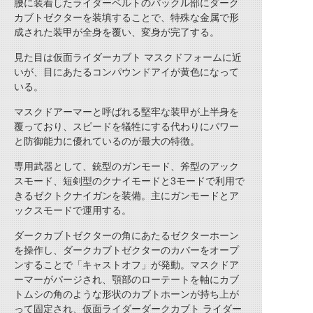
腰に装着したライダーベルトのバックル部にダーク
カブトゼクターを装填することで、特殊な金属で形
成された装甲が全身を覆い、変身が完了する。
見た目は仮面ライダーカブト マスクドフォームに近
いが、目にあたるコンパウンドアイが黄色になって
いる。
マスクドアーマーと呼ばれる堅牢な装甲が上半身を
覆っており、スピードを犠牲にする代わりにパワー
と防御能力に優れているのが最大の特徴。
専用武器として、銃型のガンモード、斧型のアック
スモード、短剣型のクナイモードと3モードで利用で
きるゼクトクナイガンを装備。主にガンモードとア
ックスモードで運用する。
ダークカブトゼクターの角にあたるゼクターホーン
を操作し、ダークカブトゼクターのカバーをオープ
ンすることで「キャストオフ」が発動。マスクドア
ーマーがパージされ、顎部のローテートを軸にカブ
トムシの角のような形状のカブトホーンが持ち上が
って固定され、仮面ライダーダークカブト ライダー