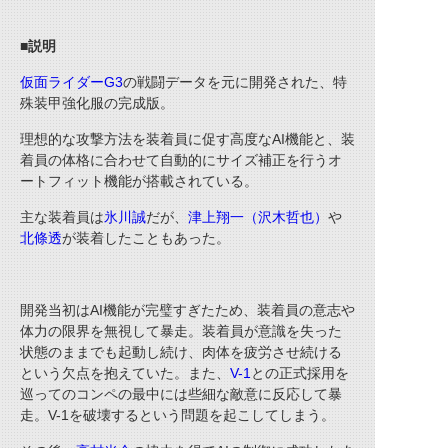
■説明
仮面ライダーG3
の戦闘データを元に開発された、特
殊装甲強化服の完成版。
理想的な攻撃方法を装着員に促す高度な
AI
機能と、装
着員の体格に合わせて自動的にサイズ補正を行うオ
ートフィット機能が搭載されている。
主な装着員は
氷川誠
だが、
津上翔一（沢木哲也）
や
北條透
が装着したこともあった。
開発当初は
AI
機能が完璧すぎたため、装着員の意志や
体力の限界を無視して暴走。装着員が意識を失った
状態のままでも起動し続け、肉体を疲労させ続ける
という欠点を抱えていた。また、
V-1
との正式採用を
巡ってのコンペの最中には些細な敵意に反応して暴
走。
V-1
を破壊するという問題を起こしてしまう。