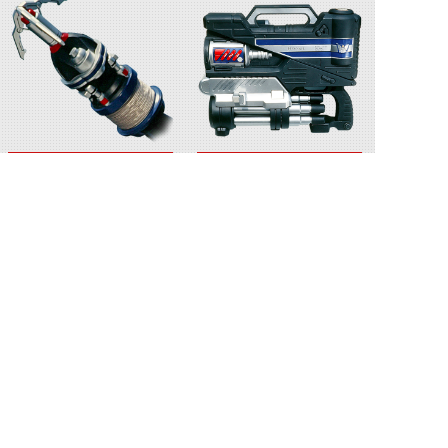
GA-04〈アンタレス〉
GX-05〈ケルベロス〉
GK-06〈ユニコーン〉
ガードチェイサー