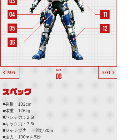
PREV
NEXT
00
スペック
■身長：192cm
■体重：176kg
■パンチ力：2.5t
■キック力：7.5t
■ジャンプ力：一跳び20m
■走力：100mを8秒