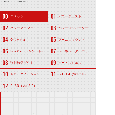
■防御力：硬度10
■必殺技：「GX-05〈ケルベロス〉」バルカンモードによ
る特殊徹甲弾連射
スペック
パワーチェスト
パワーアーマー
パワーコンバーターラング
Gバックル
アームズマウント
G3パワージャケット2
ジェネレーターバックル
強制放熱ダクト
タートルシェル
ゼロ・エミッションフューエルバッテリー
G-COM（ver.2.0）
PLSS（ver.2.0）