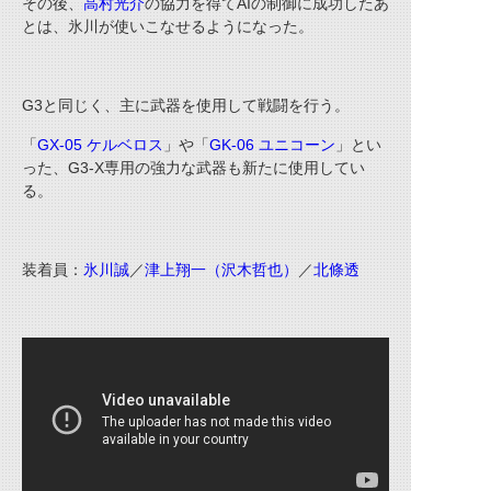
その後、
高村光介
の協力を得て
AI
の制御に成功したあ
とは、氷川が使いこなせるようになった。
G3
と同じく、主に武器を使用して戦闘を行う。
「
GX-05 ケルベロス
」や「
GK-06 ユニコーン
」とい
った、
G3-X
専用の強力な武器も新たに使用してい
る。
装着員：
氷川誠
／
津上翔一（沢木哲也）
／
北條透