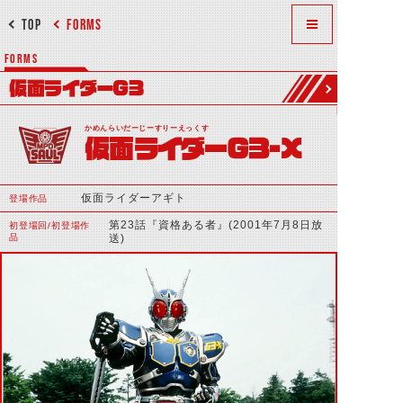
TOP
FORMS
FORMS
仮面ライダーG3
かめんらいだーじーすりーえっくす
仮面ライダーG3-X
仮面ライダーアギト
登場作品
第23話『資格ある者』(2001年7月8日放
初登場回/初登場作
品
送)