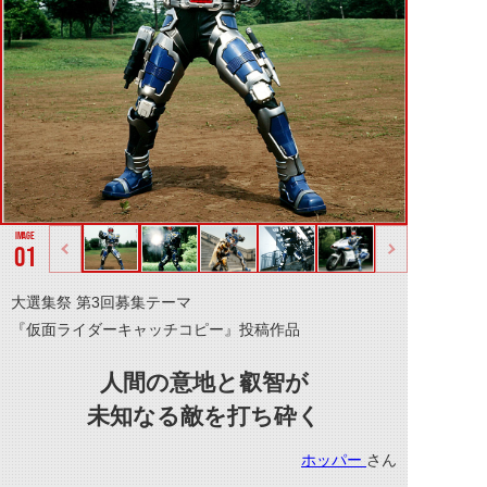
01
大選集祭 第3回募集テーマ
『仮面ライダーキャッチコピー』投稿作品
人間の意地と叡智が
未知なる敵を打ち砕く
ホッパー
さん