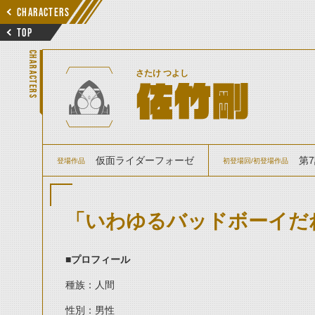
CHARACTERS
TOP
CHARACTERS
さたけ つよし
佐竹剛
仮面ライダーフォーゼ
第7
登場作品
初登場回/初登場作品
「いわゆるバッドボーイだ
■プロフィール
種族：人間
性別：男性