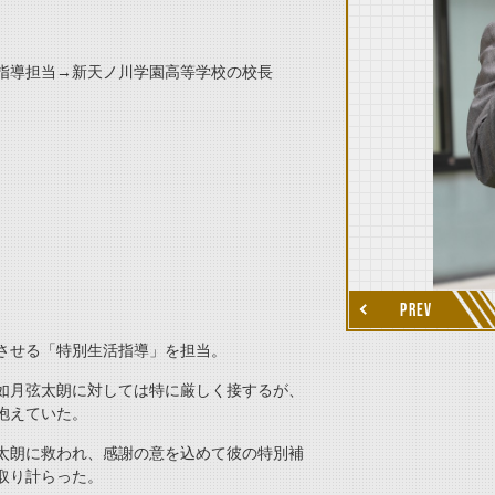
指導担当→新天ノ川学園高等学校の校長
thumbnail Next
PREV
させる「特別生活指導」を担当。
如月弦太朗に対しては特に厳しく接するが、
抱えていた。
太朗に救われ、感謝の意を込めて彼の特別補
取り計らった。