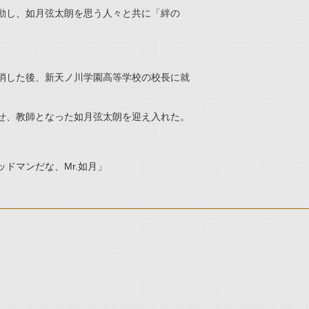
動し、如月弦太朗を思う人々と共に「絆の
消した後、新天ノ川学園高等学校の校長に就
せ、教師となった如月弦太朗を迎え入れた。
ドマンだな、Mr.如月」