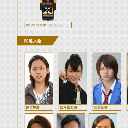
No.22 ハンマースイッチ
関連人物
佐竹輝彦
如月弦太朗
歌星賢吾