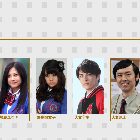
城島ユウキ
野座間友子
大文字隼
大杉忠太