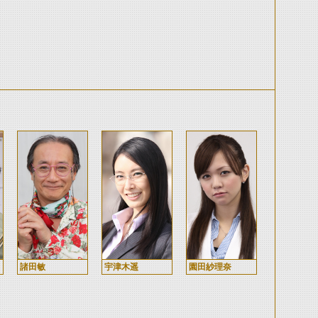
諸田敏
宇津木遥
園田紗理奈