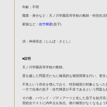
年齢：不明
職業・身分など：天ノ川学園高等学校の教師・特別生活
家族など：
佐竹輝彦
(息子)
演：神保悟志（じんぼ・さとし）
■説明
天ノ川学園高等学校の教師。
度を越した問題児たちに徹底的な補習授業を行い、更生
不良という存在を憎んでおり、特別補習の対象となった
一方で自身の息子・佐竹輝彦が不良であるという問題も
その後、ハウンド・ゾディアーツと化した息子を如月弦
習総合テストに内申点を加点。彼の補習がなくなるよう