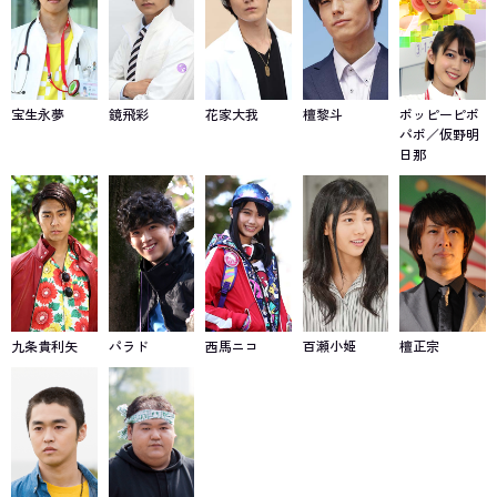
宝生永夢
鏡飛彩
花家大我
檀黎斗
ポッピーピポ
パポ／仮野明
日那
九条貴利矢
パラド
西馬ニコ
百瀬小姫
檀正宗