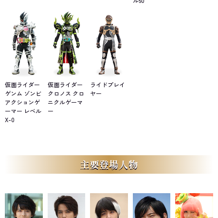
ル50
仮面ライダー
仮面ライダー
ライドプレイ
ゲンム ゾンビ
クロノス クロ
ヤー
アクションゲ
ニクルゲーマ
ーマー レベル
ー
X-0
主要登場人物