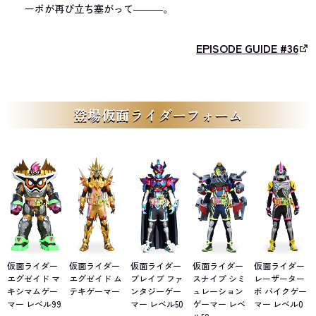
ーボが再び立ち塞がって―――。
EPISODE GUIDE #36
登場仮面ライダーフォーム
仮面ライダー
仮面ライダー
仮面ライダー
仮面ライダー
仮面ライダー
エグゼイド マ
エグゼイド ム
ブレイブ ファ
スナイプ シミ
レーザーター
キシマムゲー
テキゲーマー
ンタジーゲー
ュレーション
ボ バイクゲー
マー レベル99
マー レベル50
ゲーマー レベ
マー レベル0