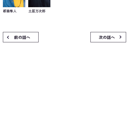
都築隼人
土居万次郎
前の話へ
次の話へ