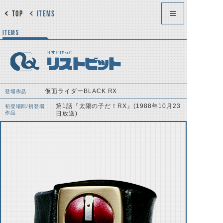
TOP
ITEMS
ITEMS
りすとびっと
リストビット
仮面ライダーBLACK RX
登場作品
第1話『太陽の子だ！RX』(1988年10月23
初登場回/初登場
作品
日放送)