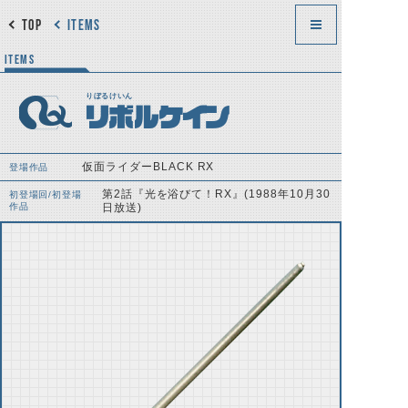
TOP
ITEMS
ITEMS
りぼるけいん
リボルケイン
仮面ライダーBLACK RX
登場作品
第2話『光を浴びて！RX』(1988年10月30
初登場回/初登場
作品
日放送)