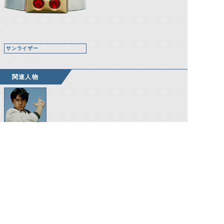
サンライザー
関連人物
南光太郎
（RX）
©石森プロ・テレビ朝日・ADK EM・東映 ©東映・東映ビデオ・石森プロ ©石森プロ・東映