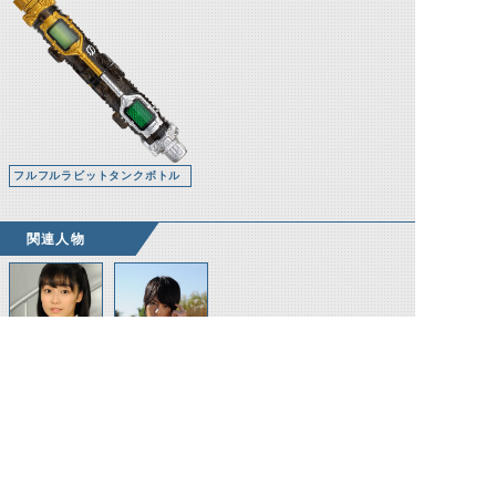
フルフルラビットタンクボトル
関連人物
石動美空
桐生戦兎