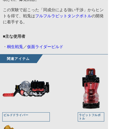
この実験で起こった「同成分による強い干渉」からヒン
トを得て、戦兎は
フルフルラビットタンクボトル
の開発
に着手する。
■主な使用者
・
桐生戦兎
／
仮面ライダービルド
関連アイテム
ビルドドライバー
ラビットフルボ
トル