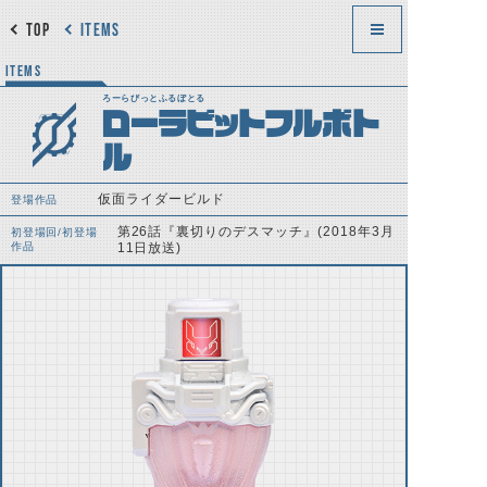
TOP
ITEMS
ITEMS
ろーらびっとふるぼとる
ローラビットフルボト
ル
仮面ライダービルド
登場作品
第26話『裏切りのデスマッチ』(2018年3月
初登場回/初登場
作品
11日放送)