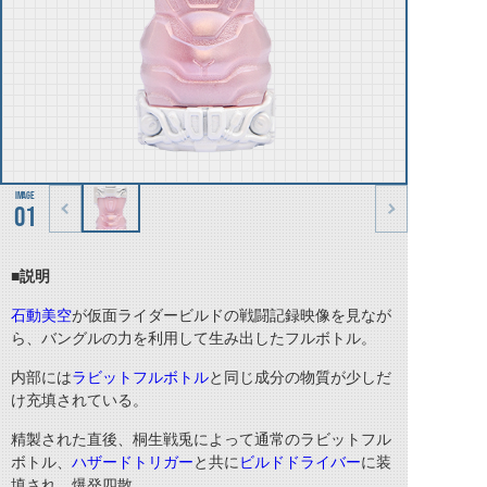
01
■説明
石動美空
が仮面ライダービルドの戦闘記録映像を見なが
ら、バングルの力を利用して生み出したフルボトル。
内部には
ラビットフルボトル
と同じ成分の物質が少しだ
け充填されている。
精製された直後、桐生戦兎によって通常のラビットフル
ボトル、
ハザードトリガー
と共に
ビルドドライバー
に装
填され、爆発四散。