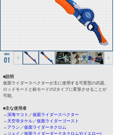
01
■説明
仮面ライダースペクターが主に使用する可変型の武器。
ロッドモードと銃モードの2タイプに変形させることが
可能。
■主な使用者
→
深海マコト
／
仮面ライダースペクター
→
天空寺タケル
／
仮面ライダーゴースト
→
アラン
／
仮面ライダーネクロム
→
ジェイ
／
仮面ライダーダークネクロムY(イエロー)