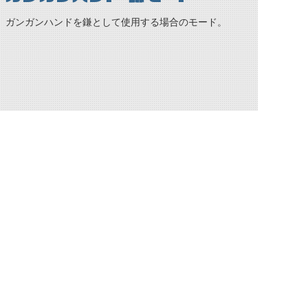
ガンガンハンドを鎌として使用する場合のモード。
ガンガンハンド 鎌モード
サイスエッジテイル
関連アイテム
コブラケータイ