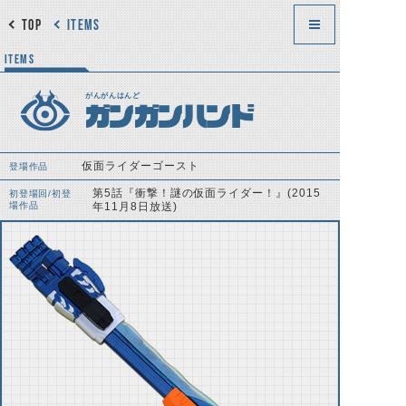
TOP
ITEMS
ITEMS
がんがんはんど
ガンガンハンド
仮面ライダーゴースト
登場作品
第5話『衝撃！謎の仮面ライダー！』(2015
初登場回/初登
場作品
年11月8日放送)