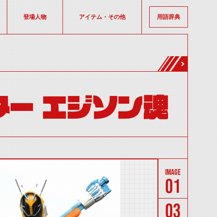
登場人物
アイテム・その他
用語辞典
ー エジソン魂
01
03