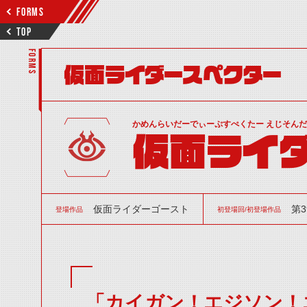
FORMS
TOP
FORMS
仮面ライダースペクター
かめんらいだーでぃーぷすぺくたー えじそん
仮面ライダ
仮面ライダーゴースト
第3
登場作品
初登場回/初登場作品
「カイガン！エジソン！