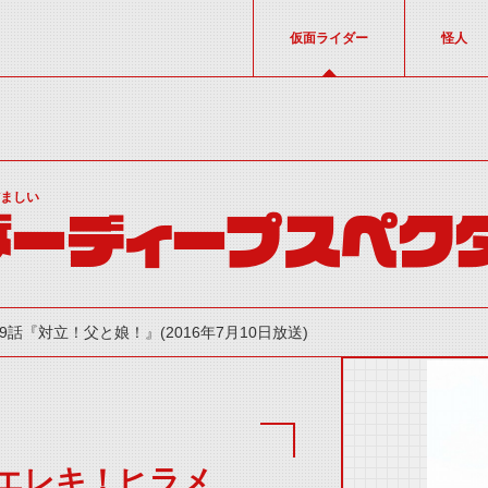
仮面ライダー
怪人
だましい
ーディープスペクタ
9話『対立！父と娘！』(2016年7月10日放送)
エレキ！ヒラメ