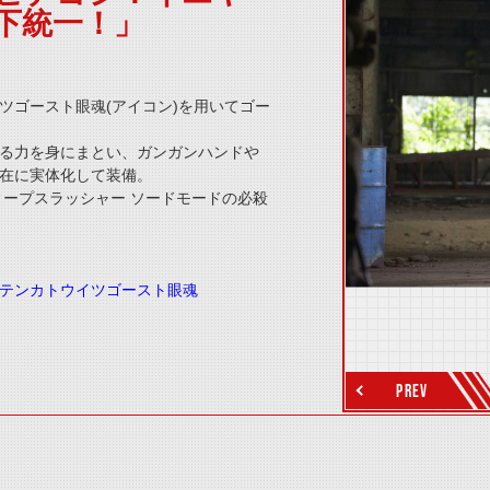
下統一！」
thumbnail Prev
ツゴースト眼魂(アイコン)を用いてゴー
る力を身にまとい、ガンガンハンドや
在に実体化して装備。
ィープスラッシャー ソードモードの必殺
thumbnail Next
テンカトウイツゴースト眼魂
PREV