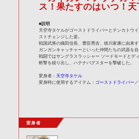
ス！果たすのはいつ！天
■説明
天空寺タケルがゴーストドライバーとテンカトウイ
ストチェンジした姿。
戦国武将の織田信長、豊臣秀吉、徳川家康に由来す
ガンガンキャッチャーといった仲間たちの武器を自
戦闘ではサングラスラッシャー ソードモードとデ
斬撃を繰り出し、ハテナバグスターを撃破した。
変身者：
天空寺タケル
変身時に使用するアイテム：
ゴーストドライバー
／
変身者