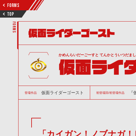
FORMS
TOP
FORMS
仮面ライダーゴースト
かめんらいだーごーすと てんかとういつだま
仮面ライダ
仮面ライダーゴースト
『
登場作品
初登場回/初登場作品
「カイガン！ノブナガ！