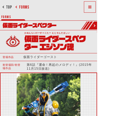
TOP
FORMS
FORMS
仮面ライダースペクター
かめんらいだーすぺくたー えじそんだましい
仮面ライダースペク
ター エジソン魂
仮面ライダーゴースト
登場作品
第6話『運命！再起のメロディ！』(2015年
初登場回/初登
場作品
11月15日放送)