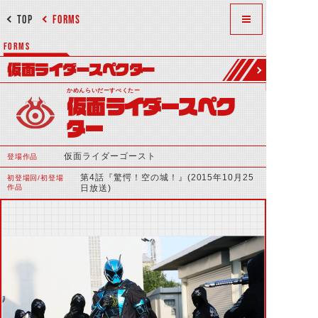
TOP
FORMS
FORMS
仮面ライダースペクター
かめんらいだーすぺくたー
仮面ライダースペク
ター
仮面ライダーゴースト
登場作品
第4話『驚愕！空の城！』(2015年10月25
初登場回/初登場
作品
日放送)