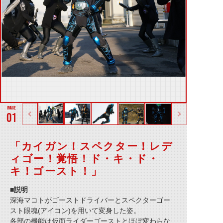
01
「カイガン！スペクター！レデ
ィゴー！覚悟！ド・キ・ド・
キ！ゴースト！」
■説明
深海マコトがゴーストドライバーとスペクターゴー
スト眼魂(アイコン)を用いて変身した姿。
各部の機能は仮面ライダーゴーストとほぼ変わらな