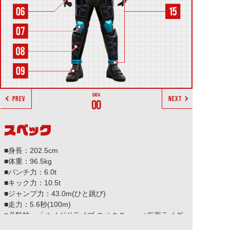
PREV
NEXT
00
スペック
■身長：202.5cm
■体重：96.5kg
■パンチ力：6.0t
■キック力：10.5t
■ジャンプ力：43.0m(ひと跳び)
■走力：5.6秒(100m)
■必殺技：「オメガドライブ スペクター」（仮面ライダ
ースペクターのキック必殺技）