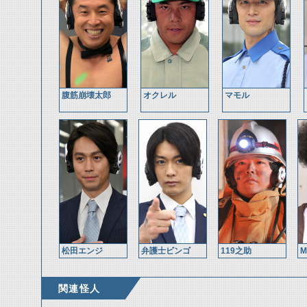
腹筋崩壊太郎
オクレル
マモル
松田エンジ
弁護士ビンゴ
119之助
関連怪人