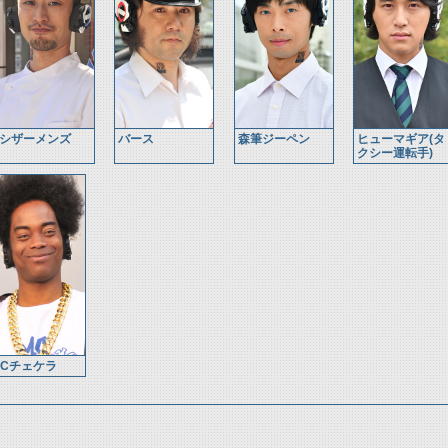
シザーメンズ
バース
森筆ジーペン
ヒューマギア(タ
クシー運転手)
MCチェケラ