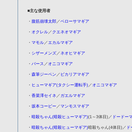
■主な使用者
・
腹筋崩壊太郎
／
ベローサマギア
・
オクレル
／
クエネオマギア
・
マモル
／
エカルマギア
・
シザーメンズ
／
ネオヒマギア
・
バース
／
オニコマギア
・
森筆ジーペン
／
ビカリアマギア
・
ヒューマギア(タクシー運転手)
／
オニコマギア
・
香菜澤セイネ
／
ガエルマギア
・
坂本コービー
／
マンモスマギア
・
暗殺ちゃん(暗殺ヒューマギア)
(1～3体目)／
ドードー
・
暗殺ちゃん(暗殺ヒューマギア)
暗殺ちゃん(4体目)／
ド