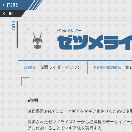
ITEMS
TOP
ITEMS
ぜつめらいざー
ゼツメラ
仮面ライダーゼロワン
第
登場作品
初登場回/初登場作品
■説明
滅亡迅雷.netがヒューマギアをマギア化させるために使
装填されたゼツメライズキーから絶滅種のデータイメー
アに付加することでマギア化を実行する。