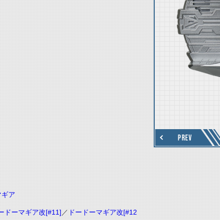
thumbnail Next
PREV
マギア
ードーマギア改[#11]
／
ドードーマギア改[#12