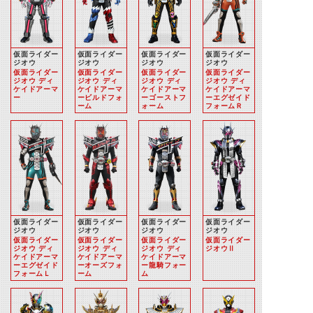
仮面ライダー
仮面ライダー
仮面ライダー
仮面ライダー
ジオウ
ジオウ
ジオウ
ジオウ
仮面ライダー
仮面ライダー
仮面ライダー
仮面ライダー
ジオウ ディ
ジオウ ディ
ジオウ ディ
ジオウ ディ
ケイドアーマ
ケイドアーマ
ケイドアーマ
ケイドアーマ
ー
ービルドフォ
ーゴーストフ
ーエグゼイド
ーム
ォーム
フォームＲ
仮面ライダー
仮面ライダー
仮面ライダー
仮面ライダー
ジオウ
ジオウ
ジオウ
ジオウ
仮面ライダー
仮面ライダー
仮面ライダー
仮面ライダー
ジオウ ディ
ジオウ ディ
ジオウ ディ
ジオウⅡ
ケイドアーマ
ケイドアーマ
ケイドアーマ
ーエグゼイド
ーオーズフォ
ー龍騎フォー
フォームＬ
ーム
ム