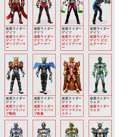
仮面ライダー
仮面ライダー
仮面ライダー
仮面ライダー
ゲイツ
ゲイツ
ゲイツ
ゲイツ
仮面ライダー
仮面ライダー
仮面ライダー
仮面ライダー
ゲイツ ウィ
ゲイツ ゲン
ゲイツ エグ
ゲイツ ビビ
ザードアーマ
ムアーマー
ゼイドアーマ
ルアーマー
ー
ー
仮面ライダー
仮面ライダー
仮面ライダー
仮面ライダー
ゲイツ
ゲイツ
ゲイツ
ウォズ
仮面ライダー
仮面ライダー
仮面ライダー
仮面ライダー
ゲイツリバイ
ゲイツリバイ
ゲイツマジェ
ウォズ
ブ剛烈
ブ疾風
スティ