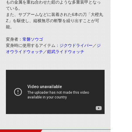
もの金属を重ね合わせた鎧のような多重装甲となっ
ている。
また、サブアームなどに装着された6本の刀「大橙丸
Z」を駆使し、縦横無尽の斬撃を繰り出すことが可
能。
変身者：
常磐ソウゴ
変身時に使用するアイテム：
ジクウドライバー
／
ジ
オウライドウォッチ
／
鎧武ライドウォッチ