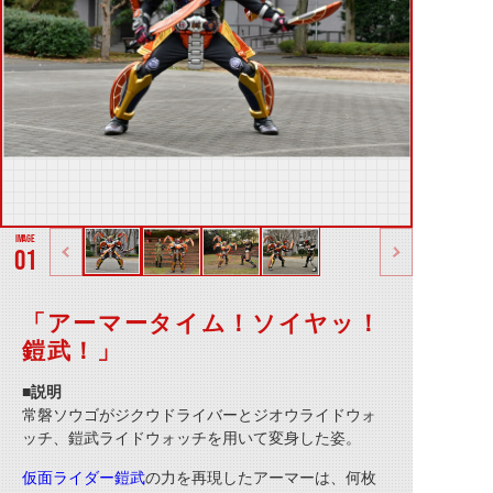
01
「アーマータイム！ソイヤッ！
鎧武！」
■説明
常磐ソウゴがジクウドライバーとジオウライドウォ
ッチ、鎧武ライドウォッチを用いて変身した姿。
仮面ライダー鎧武
の力を再現したアーマーは、何枚