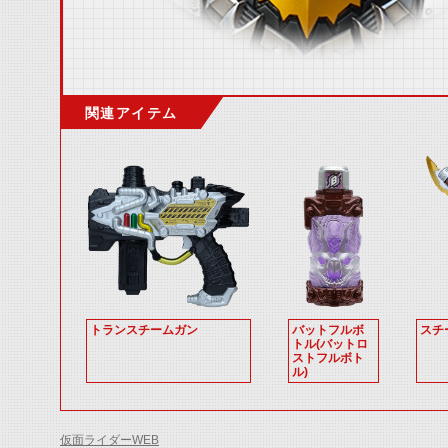
関連アイテム
トランスチームガン
バットフルボ
スチ
トル(バットロ
ストフルボト
ル)
仮面ライダーWEB