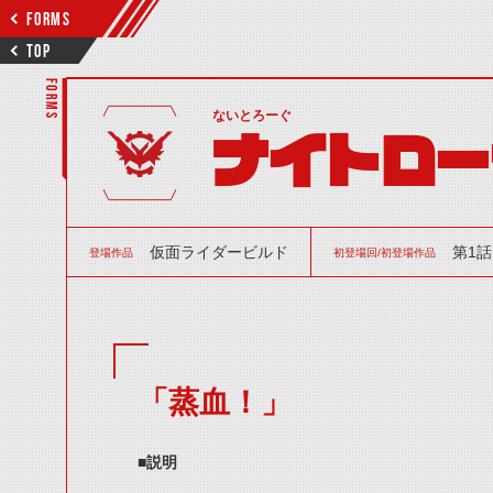
FORMS
TOP
FORMS
ないとろーぐ
ナイトロー
仮面ライダービルド
第1話
登場作品
初登場回/初登場作品
「蒸血！」
■説明