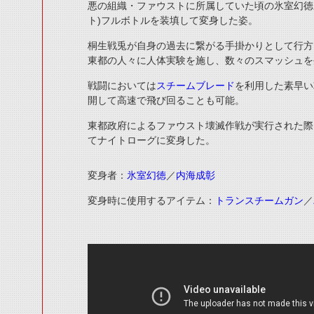
悪の組織・ファウストに所属していた頃の氷室幻徳
ト)フルボトルを装填して変身した姿。
桐生戦兎が自身の過去に繋がる手掛かりとして行方
東都の人々に人体実験を施し、数々のスマッシュを
戦闘においては
スチームブレード
を利用した素早い
開して高速で飛び回ることも可能。
東都政府によるファウスト壊滅作戦が実行された際
てナイトローグに変身した。
変身者：
氷室幻徳
／
内海成彰
変身時に使用するアイテム：
トランスチームガン
／