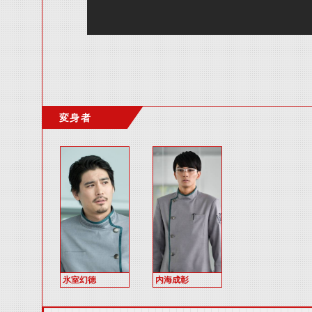
変身者
氷室幻徳
内海成彰